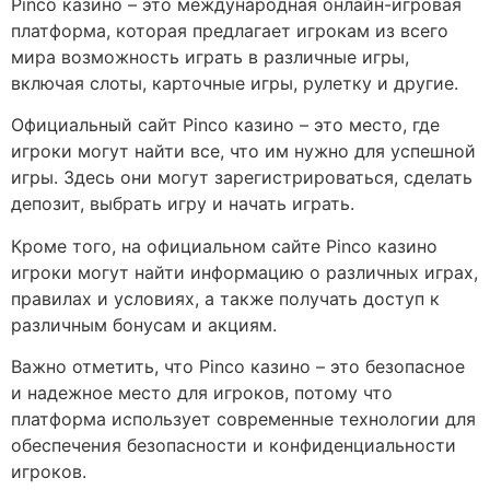
Pinco казино – это международная онлайн-игровая
платформа, которая предлагает игрокам из всего
мира возможность играть в различные игры,
включая слоты, карточные игры, рулетку и другие.
Официальный сайт Pinco казино – это место, где
игроки могут найти все, что им нужно для успешной
игры. Здесь они могут зарегистрироваться, сделать
депозит, выбрать игру и начать играть.
Кроме того, на официальном сайте Pinco казино
игроки могут найти информацию о различных играх,
правилах и условиях, а также получать доступ к
различным бонусам и акциям.
Важно отметить, что Pinco казино – это безопасное
и надежное место для игроков, потому что
платформа использует современные технологии для
обеспечения безопасности и конфиденциальности
игроков.