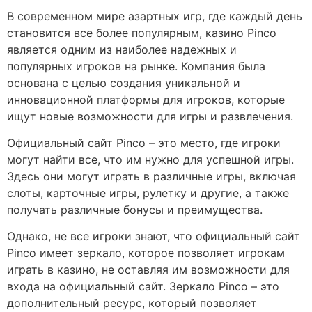
В современном мире азартных игр, где каждый день
становится все более популярным, казино Pinco
является одним из наиболее надежных и
популярных игроков на рынке. Компания была
основана с целью создания уникальной и
инновационной платформы для игроков, которые
ищут новые возможности для игры и развлечения.
Официальный сайт Pinco – это место, где игроки
могут найти все, что им нужно для успешной игры.
Здесь они могут играть в различные игры, включая
слоты, карточные игры, рулетку и другие, а также
получать различные бонусы и преимущества.
Однако, не все игроки знают, что официальный сайт
Pinco имеет зеркало, которое позволяет игрокам
играть в казино, не оставляя им возможности для
входа на официальный сайт. Зеркало Pinco – это
дополнительный ресурс, который позволяет