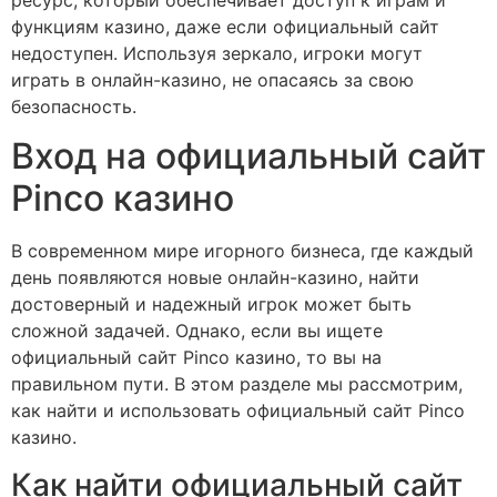
ресурс, который обеспечивает доступ к играм и
функциям казино, даже если официальный сайт
недоступен. Используя зеркало, игроки могут
играть в онлайн-казино, не опасаясь за свою
безопасность.
Вход на официальный сайт
Pinco казино
В современном мире игорного бизнеса, где каждый
день появляются новые онлайн-казино, найти
достоверный и надежный игрок может быть
сложной задачей. Однако, если вы ищете
официальный сайт Pinco казино, то вы на
правильном пути. В этом разделе мы рассмотрим,
как найти и использовать официальный сайт Pinco
казино.
Как найти официальный сайт