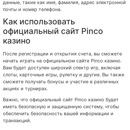
данные, такие как имя, фамилия, адрес электронной
почты и номер телефона.
Как использовать
официальный сайт Pinco
казино
После регистрации и открытия счета, вы сможете
начать играть на официальном сайте Pinco казино.
Вам будет доступен широкий спектр игр, включая
слоты, карточные игры, рулетку и другие. Вы также
сможете получать бонусы и участие в различных
акциях и турнирах.
Важно, что официальный сайт Pinco казино будет
иметь безопасную и защищенную систему, чтобы
обеспечить безопасность вашей информации и
транзакций.