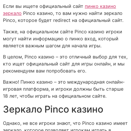
Если вы ищете официальный сайт
пинко казино
зеркало
Pinco казино, то вам нужно найти зеркало
Pinco, которое будет redirect на официальный сайт.
Также, на официальном сайте Pinco казино игроки
могут найти информацию о пинко вход, который
является важным шагом для начала игры.
В целом, Pinco казино – это отличный выбор для тех,
кто ищет официальный сайт для игры онлайн, и мы
рекомендуем вам попробовать его.
Важно! Пинко казино – это международная онлайн-
игровая платформа, и игроки должны быть старше
18 лет, чтобы играть на официальном сайте.
Зеркало Pinco казино
Однако, не все игроки знают, что Pinco казино имеет
зеркало, которое позволяет игрокам играть в