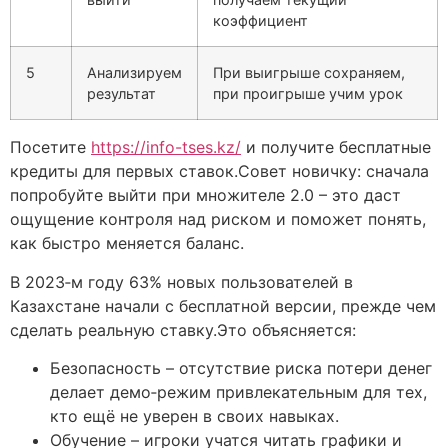
коэффициент
5
Анализируем
При выигрыше сохраняем,
результат
при проигрыше учим урок
Посетите
https://info-tses.kz/
и получите бесплатные
кредиты для первых ставок.Совет новичку: сначала
попробуйте выйти при множителе 2.0 – это даст
ощущение контроля над риском и поможет понять,
как быстро меняется баланс.
В 2023‑м году 63% новых пользователей в
Казахстане начали с бесплатной версии, прежде чем
сделать реальную ставку.Это объясняется:
Безопасность – отсутствие риска потери денег
делает демо‑режим привлекательным для тех,
кто ещё не уверен в своих навыках.
Обучение – игроки учатся читать графики и