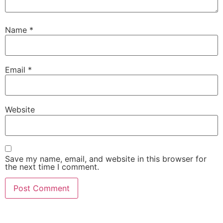
Name
*
Email
*
Website
Save my name, email, and website in this browser for
the next time I comment.