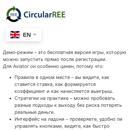
EN
Демо‑режим – это бесплатная версия игры, которую
можно запустить прямо после регистрации.
Для Aviator он особенно ценен, потому что:
Правила в одном месте – вы видите, как
ставится ставка, как формируется
коэффициент и как начисляется выигрыш.
Стратегии на практике – можно пробовать
разные подходы к выходу без риска потерять
реальные деньги.
Интерфейс на ладони – проверяете, удобно ли
управлять кнопками, видите, как быстро