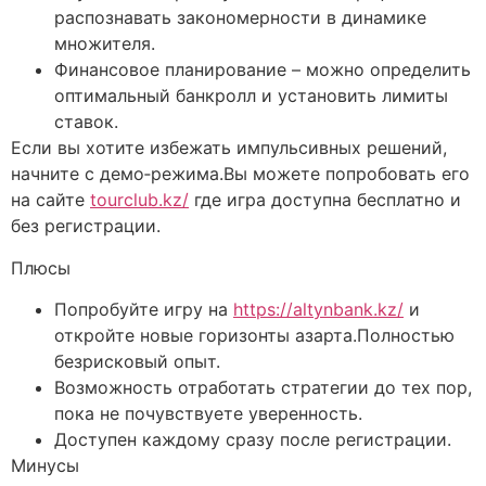
распознавать закономерности в динамике
множителя.
Финансовое планирование – можно определить
оптимальный банкролл и установить лимиты
ставок.
Если вы хотите избежать импульсивных решений,
начните с демо‑режима.Вы можете попробовать его
на сайте
tourclub.kz/
где игра доступна бесплатно и
без регистрации.
Плюсы
Попробуйте игру на
https://altynbank.kz/
и
откройте новые горизонты азарта.Полностью
безрисковый опыт.
Возможность отработать стратегии до тех пор,
пока не почувствуете уверенность.
Доступен каждому сразу после регистрации.
Минусы