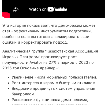
Эта история показывает, что демо‑режим может
стать эффективным инструментом подготовки,
особенно если вы готовы анализировать свои
ошибки и корректировать подход.
Аналитическая группа “Казахстанская Ассоциация
Игровых Платформ” прогнозирует рост
популярности Aviator на 27% в период с 2023 по
2025 год.Основные драйверы:
Увеличение числа мобильных пользователей.
Рост интереса к играм с быстрым откликом.
Внедрение продвинутых систем управления
банкроллом.
Расширение функционала демо‑режима,