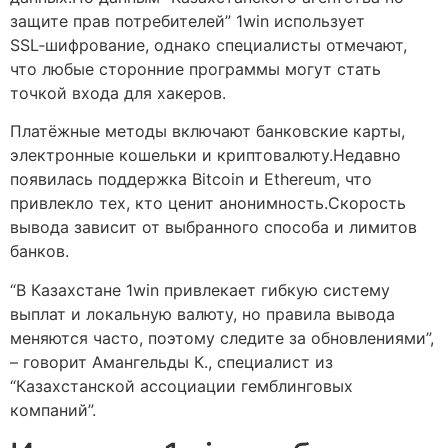
защите прав потребителей” 1win использует
SSL‑шифрование, однако специалисты отмечают,
что любые сторонние программы могут стать
точкой входа для хакеров.
Платёжные методы включают банковские карты,
электронные кошельки и криптовалюту.Недавно
появилась поддержка Bitcoin и Ethereum, что
привлекло тех, кто ценит анонимность.Скорость
вывода зависит от выбранного способа и лимитов
банков.
“В Казахстане 1win привлекает гибкую систему
выплат и локальную валюту, но правила вывода
меняются часто, поэтому следите за обновлениями”,
– говорит Амангельды К., специалист из
“Казахстанской ассоциации гемблинговых
компаний”.