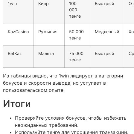
1win
Кипр
100
Быстрый
От
000
тенге
KazCasino
Румыния
50 000
Медленный
Х
тенге
BetKaz
Мальта
75 000
Быстрый
Ср
тенге
Из таблицы видно, что 1win лидирует в категории
бонусов и скорости вывода, но уступает в
пользовательском опыте.
Итоги
Проверяйте условия бонусов, чтобы избежать
неожиданных требований.
Используйте тенге для упрощения транзакций.