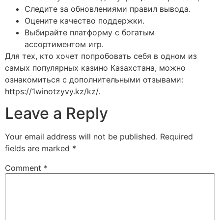
Следите за обновлениями правил вывода.
Оцените качество поддержки.
Выбирайте платформу с богатым
ассортиментом игр.
Для тех, кто хочет попробовать себя в одном из
самых популярных казино Казахстана, можно
ознакомиться с дополнительными отзывами:
https://1winotzyvy.kz/kz/.
Leave a Reply
Your email address will not be published.
Required
fields are marked
*
Comment
*