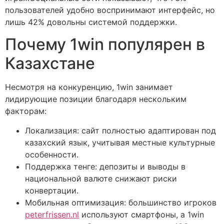
пользователей удобно воспринимают интерфейс, но
лишь 42% довольны системой поддержки.
Почему 1win популярен в
Казахстане
Несмотря на конкуренцию, 1win занимает
лидирующие позиции благодаря нескольким
факторам:
Локализация: сайт полностью адаптирован под
казахский язык, учитывая местные культурные
особенности.
Поддержка тенге: депозиты и выводы в
национальной валюте снижают риски
конвертации.
Мобильная оптимизация: большинство игроков
peterfrissen.nl
используют смартфоны, а 1win