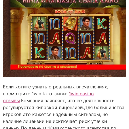
Если хотите узнать о реальных впечатлениях,
посмотрите 1win kz отзывы:
1win casino
отзывы
.Компания заявляет, что её деятельность
регулируется кипрской лицензией.Для большинства
игроков это кажется надёжным сигналом, но
наличие лицензии не исключает риск утечки
данных.По данным “Казахстанского агентства по