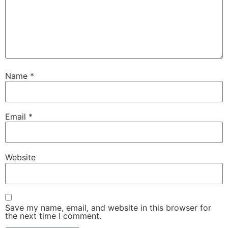
Name
*
Email
*
Website
Save my name, email, and website in this browser for
the next time I comment.