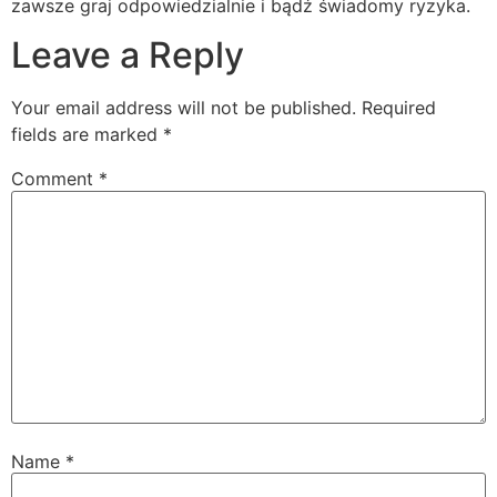
zawsze graj odpowiedzialnie i bądź świadomy ryzyka.
Leave a Reply
Your email address will not be published.
Required
fields are marked
*
Comment
*
Name
*