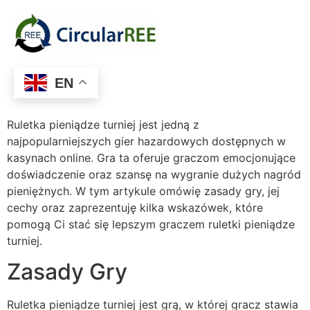
EN
Ruletka pieniądze turniej jest jedną z
najpopularniejszych gier hazardowych dostępnych w
kasynach online. Gra ta oferuje graczom emocjonujące
doświadczenie oraz szansę na wygranie dużych nagród
pieniężnych. W tym artykule omówię zasady gry, jej
cechy oraz zaprezentuję kilka wskazówek, które
pomogą Ci stać się lepszym graczem ruletki pieniądze
turniej.
Zasady Gry
Ruletka pieniądze turniej jest grą, w której gracz stawia