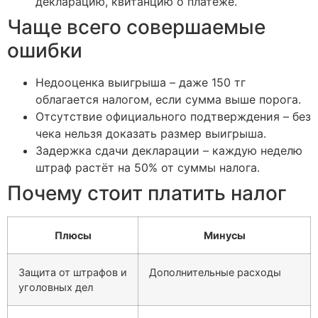
декларацию, квитанцию о платеже.
Чаще всего совершаемые
ошибки
Недооценка выигрыша – даже 150 тг
облагается налогом, если сумма выше порога.
Отсутствие официального подтверждения – без
чека нельзя доказать размер выигрыша.
Задержка сдачи декларации – каждую неделю
штраф растёт на 50% от суммы налога.
Почему стоит платить налог
Плюсы
Минусы
Защита от штрафов и
Дополнительные расходы
уголовных дел