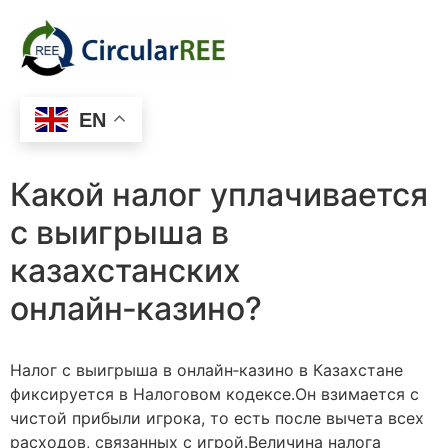
EN
Какой налог уплачивается
с выигрыша в
казахстанских
онлайн‑казино?
Налог с выигрыша в онлайн‑казино в Казахстане
фиксируется в Налоговом кодексе.Он взимается с
чистой прибыли игрока, то есть после вычета всех
расходов, связанных с игрой.Величина налога