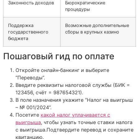
Законность доходов
Бюрократические
процедуры
Поддержка
Возможные дополнительные
государственного
сборы в крупных казино
бюджета
Пошаговый гид по оплате
Откройте онлайн‑банкинг и выберите
“Переводы”.
Введите реквизиты налоговой службы (БИК =
123456, счёт = 987654321).
В поле назначения укажите “Налог на выигрыш
– № 001/2024”.
Посетите
какой налог уплачивается с
выигрыша
, чтобы узнать точные ставки налога
с выигрыша.Подтвердите перевод и сохраните
квитанцию.