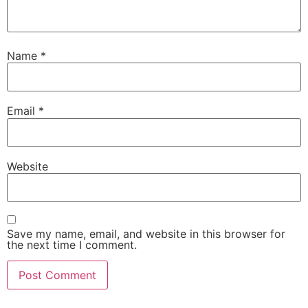
Name
*
Email
*
Website
Save my name, email, and website in this browser for
the next time I comment.