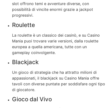
slot offrono temi e avventure diverse, con
possibilità di vincite enormi grazie a jackpot
progressivi.
Roulette
La roulette è un classico dei casinò, e su Casino
Mania puoi trovare varie versioni, dalla roulette
europea a quella americana, tutte con un
gameplay coinvolgente.
Blackjack
Un gioco di strategia che ha attratto milioni di
appassionati, il blackjack su Casino Mania offre
tavoli con diverse puntate per soddisfare ogni tipo
di giocatore.
Gioco dal Vivo