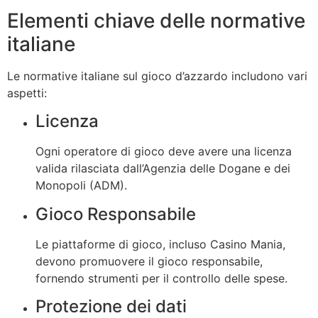
Elementi chiave delle normative
italiane
Le normative italiane sul gioco d’azzardo includono vari
aspetti:
Licenza
Ogni operatore di gioco deve avere una licenza
valida rilasciata dall’Agenzia delle Dogane e dei
Monopoli (ADM).
Gioco Responsabile
Le piattaforme di gioco, incluso Casino Mania,
devono promuovere il gioco responsabile,
fornendo strumenti per il controllo delle spese.
Protezione dei dati