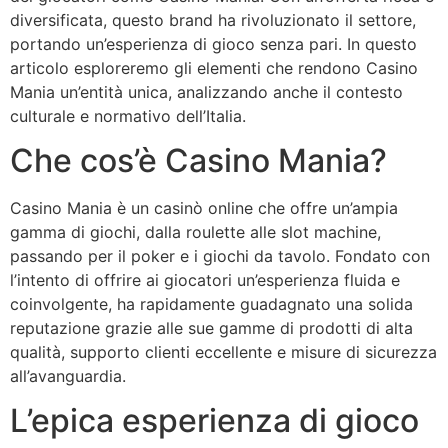
diversificata, questo brand ha rivoluzionato il settore,
portando un’esperienza di gioco senza pari. In questo
articolo esploreremo gli elementi che rendono Casino
Mania un’entità unica, analizzando anche il contesto
culturale e normativo dell’Italia.
Che cos’è Casino Mania?
Casino Mania è un casinò online che offre un’ampia
gamma di giochi, dalla roulette alle slot machine,
passando per il poker e i giochi da tavolo. Fondato con
l’intento di offrire ai giocatori un’esperienza fluida e
coinvolgente, ha rapidamente guadagnato una solida
reputazione grazie alle sue gamme di prodotti di alta
qualità, supporto clienti eccellente e misure di sicurezza
all’avanguardia.
L’epica esperienza di gioco