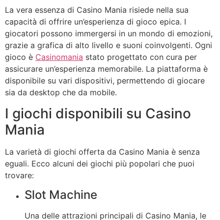
La vera essenza di Casino Mania risiede nella sua
capacità di offrire un’esperienza di gioco epica. I
giocatori possono immergersi in un mondo di emozioni,
grazie a grafica di alto livello e suoni coinvolgenti. Ogni
gioco è
Casinomania
stato progettato con cura per
assicurare un’esperienza memorabile. La piattaforma è
disponibile su vari dispositivi, permettendo di giocare
sia da desktop che da mobile.
I giochi disponibili su Casino
Mania
La varietà di giochi offerta da Casino Mania è senza
eguali. Ecco alcuni dei giochi più popolari che puoi
trovare:
Slot Machine
Una delle attrazioni principali di Casino Mania, le