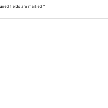
uired fields are marked
*