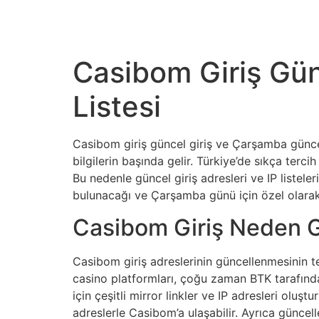
Casibom Giriş Gün
Listesi
Casibom giriş güncel giriş ve Çarşamba güncel 
bilgilerin başında gelir. Türkiye’de sıkça te
Bu nedenle güncel giriş adresleri ve IP listel
bulunacağı ve Çarşamba günü için özel olarak gü
Casibom Giriş Neden G
Casibom giriş adreslerinin güncellenmesinin te
casino platformları, çoğu zaman BTK tarafından
için çeşitli mirror linkler ve IP adresleri oluş
adreslerle Casibom’a ulaşabilir. Ayrıca güncell