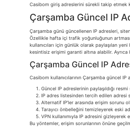
Casibom giriş adreslerini sürekli takip etmek ku
Çarşamba Güncel IP Ad
Çarşamba günü güncellenen IP adresleri, siten
Özellikle hafta içi trafik yoğunluğunun artma
kullanıcıları için günlük olarak paylaşılan yeni
kesintisiz erişimi garanti altına alabilir. Ayrıc
Çarşamba Güncel IP Adresle
Casibom kullanıcılarının Çarşamba güncel IP adr
Güncel IP adreslerinin paylaşıldığı resmi 
IP adres listesinden tercih edilen adres
Alternatif IP’ler arasında erişim sorunu 
Tarayıcı önbelleğini temizleyerek eski adr
VPN kullanımıyla IP adresini gizleyerek 
Bu yöntemler, erişim sorunlarının önüne geçil