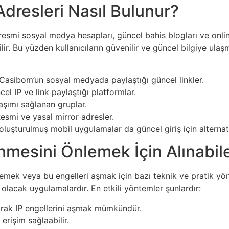
dresleri Nasıl Bulunur?
resmi sosyal medya hesapları, güncel bahis blogları ve onlin
r. Bu yüzden kullanıcıların güvenilir ve güncel bilgiye ulaşm
Casibom’un sosyal medyada paylaştığı güncel linkler.
el IP ve link paylaştığı platformlar.
laşımı sağlanan gruplar.
esmi ve yasal mirror adresler.
oluşturulmuş mobil uygulamalar da güncel giriş için alternati
enmesini Önlemek İçin Alınabi
emek veya bu engelleri aşmak için bazı teknik ve pratik yön
 olacak uygulamalardır. En etkili yöntemler şunlardır:
arak IP engellerini aşmak mümkündür.
erişim sağlaabilir.