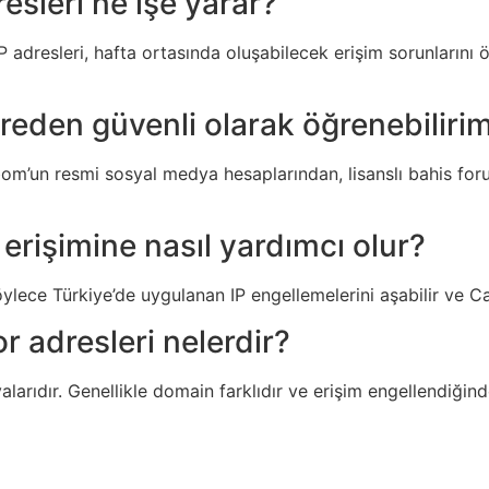
esleri ne işe yarar?
dresleri, hafta ortasında oluşabilecek erişim sorunlarını önl
ereden güvenli olarak öğrenebiliri
bom’un resmi sosyal medya hesaplarından, lisanslı bahis fo
erişimine nasıl yardımcı olur?
ylece Türkiye’de uygulanan IP engellemelerini aşabilir ve Ca
r adresleri nelerdir?
larıdır. Genellikle domain farklıdır ve erişim engellendiğinde