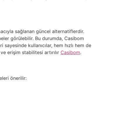
cıyla sağlanan güncel alternatiflerdir.
meler görülebilir. Bu durumda, Casibom
eri sayesinde kullanıcılar, hem hızlı hem de
e erişim stabilitesi artırılır
Casibom
.
eri önerilir: