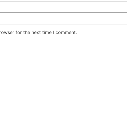
rowser for the next time I comment.