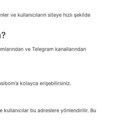
er ve kullanıcıların siteye hızlı şekilde
m?
rumlarından ve Telegram kanallarından
sibom’a kolayca erişebilirsiniz.
 kullanıcılar bu adreslere yönlendirilir. Bu