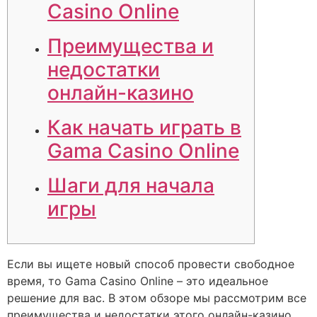
Casino Online
Преимущества и
недостатки
онлайн-казино
Как начать играть в
Gama Casino Online
Шаги для начала
игры
Если вы ищете новый способ провести свободное
время, то Gama Casino Online – это идеальное
решение для вас. В этом обзоре мы рассмотрим все
преимущества и недостатки этого онлайн-казино,