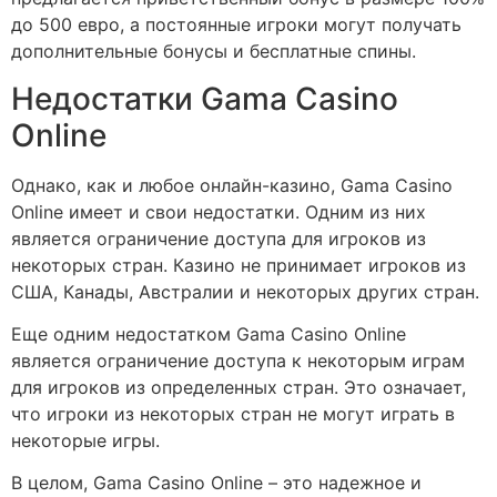
до 500 евро, а постоянные игроки могут получать
дополнительные бонусы и бесплатные спины.
Недостатки Gama Casino
Online
Однако, как и любое онлайн-казино, Gama Casino
Online имеет и свои недостатки. Одним из них
является ограничение доступа для игроков из
некоторых стран. Казино не принимает игроков из
США, Канады, Австралии и некоторых других стран.
Еще одним недостатком Gama Casino Online
является ограничение доступа к некоторым играм
для игроков из определенных стран. Это означает,
что игроки из некоторых стран не могут играть в
некоторые игры.
В целом, Gama Casino Online – это надежное и