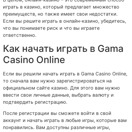
играть в казино, который предлагает множество
преимуществ, но также имеет свои недостатки.
Если вы решите играть в онлайн-казино, убедитесь,
что вы понимаете риск и что вы играете
ответственно.
Как начать играть в Gama
Casino Online
Если вы решили начать играть в Gama Casino Online,
то сначала вам нужно зарегистрироваться на
официальном сайте казино. Для этого вам нужно
ввести свои личные данные, выбрать валюту и
подтвердить регистрацию.
После регистрации вы сможете войти в свой
аккаунт и начать играть в любые игры, которые вам
понравились. Вам доступны различные игры,