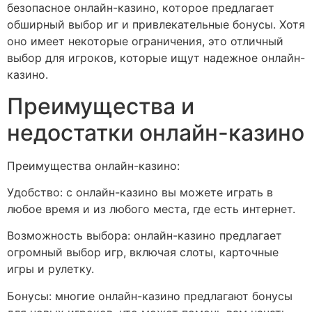
безопасное онлайн-казино, которое предлагает
обширный выбор иг и привлекательные бонусы. Хотя
оно имеет некоторые ограничения, это отличный
выбор для игроков, которые ищут надежное онлайн-
казино.
Преимущества и
недостатки онлайн-казино
Преимущества онлайн-казино:
Удобство: с онлайн-казино вы можете играть в
любое время и из любого места, где есть интернет.
Возможность выбора: онлайн-казино предлагает
огромный выбор игр, включая слоты, карточные
игры и рулетку.
Бонусы: многие онлайн-казино предлагают бонусы