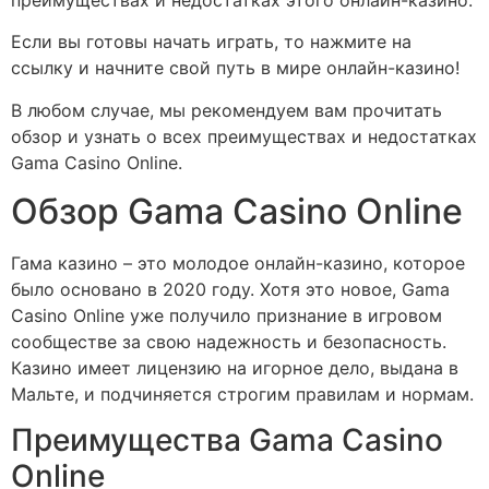
Если вы готовы начать играть, то нажмите на
ссылку и начните свой путь в мире онлайн-казино!
В любом случае, мы рекомендуем вам прочитать
обзор и узнать о всех преимуществах и недостатках
Gama Casino Online.
Обзор Gama Casino Online
Гама казино – это молодое онлайн-казино, которое
было основано в 2020 году. Хотя это новое, Gama
Casino Online уже получило признание в игровом
сообществе за свою надежность и безопасность.
Казино имеет лицензию на игорное дело, выдана в
Мальте, и подчиняется строгим правилам и нормам.
Преимущества Gama Casino
Online