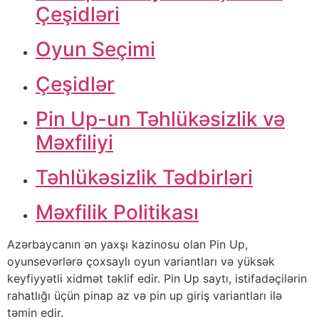
Çeşidləri
Oyun Seçimi
Çeşidlər
Pin Up-un Təhlükəsizlik və
Məxfiliyi
Təhlükəsizlik Tədbirləri
Məxfilik Politikası
Azərbaycanın ən yaxşı kazinosu olan Pin Up,
oyunsevərlərə çoxsaylı oyun variantları və yüksək
keyfiyyətli xidmət təklif edir. Pin Up saytı, istifadəçilərin
rahatlığı üçün pinap az və pin up giriş variantları ilə
təmin edir.