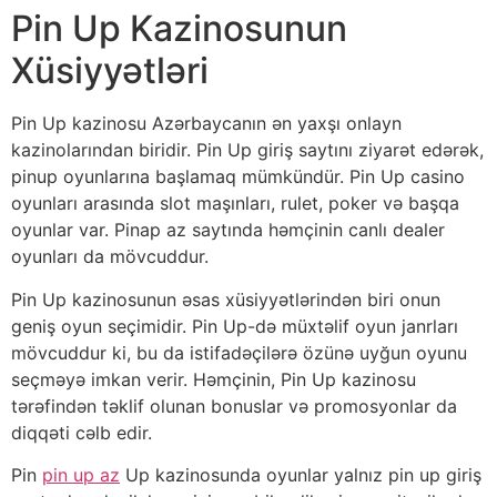
Pin Up Kazinosunun
Xüsiyyətləri
Pin Up kazinosu Azərbaycanın ən yaxşı onlayn
kazinolarından biridir. Pin Up giriş saytını ziyarət edərək,
pinup oyunlarına başlamaq mümkündür. Pin Up casino
oyunları arasında slot maşınları, rulet, poker və başqa
oyunlar var. Pinap az saytında həmçinin canlı dealer
oyunları da mövcuddur.
Pin Up kazinosunun əsas xüsiyyətlərindən biri onun
geniş oyun seçimidir. Pin Up-də müxtəlif oyun janrları
mövcuddur ki, bu da istifadəçilərə özünə uyğun oyunu
seçməyə imkan verir. Həmçinin, Pin Up kazinosu
tərəfindən təklif olunan bonuslar və promosyonlar da
diqqəti cəlb edir.
Pin
pin up az
Up kazinosunda oyunlar yalnız pin up giriş