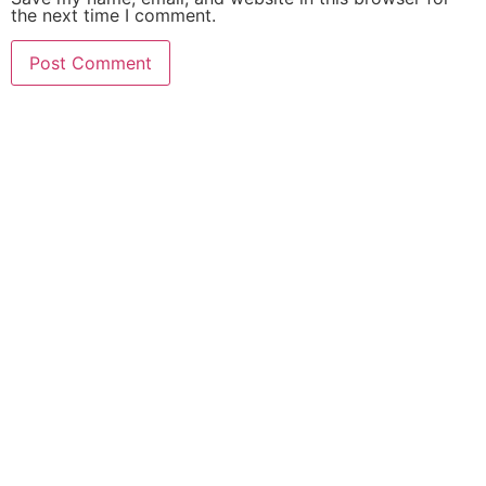
the next time I comment.