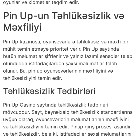
oyunlar və xidmətlər təqdim edir.
Pin Up-un Təhlükəsizlik və
Məxfiliyi
Pin Up kazinosu, oyunsevərlərə təhlükəsiz və məxfi bir
mühit təmin etməyə prioritet verir. Pin Up saytında
bütün məlumatlar şifrlənir və yalnız lazımi sənədlər tələb
olunduqda istifadəçilərdən şəxsi məlumatlar tələb
olunur. Bu, pin up oyunsevərlərinin məxfiliyini və
təhlükəsizliyini təmin edir.
Təhlükəsizlik Tədbirləri
Pin Up Casino saytında təhlükəsizlik tədbirləri
mövcuddur. Sayt, beynəlxalq təhlükəsizlik standartlarına
uyğun olaraq, oyunsevərlərin məlumatlarının məxfiliyini
və təhlükəsizliyini təmin edir. Pinup giriş prosesi asandir
və təhlükəsizdir, belə ki, istifadəçilər şəxsi məlumatlarını