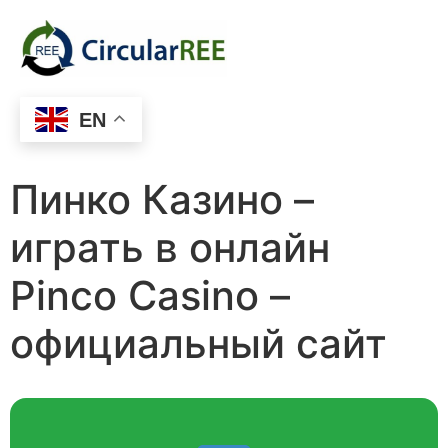
EN
Пинко Казино –
играть в онлайн
Pinco Casino –
официальный сайт