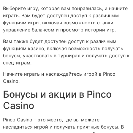
Выберите игру, которая вам понравилась, и начните
играть. Вам будет доступен доступ к различным
функциям игры, включая возможность ставки,
управление балансом и просмотр истории игр.
Вам также будет доступен доступ к различным
функциям казино, включая возможность получать
бонусы, участвовать в турнирах и получать доступ к
спец-играм.
Начните играть и наслаждайтесь игрой в Pinco
Casino!
Бонусы и акции в Pinco
Casino
Pinco Casino – это место, где вы можете
насладиться игрой и получать приятные бонусы. В