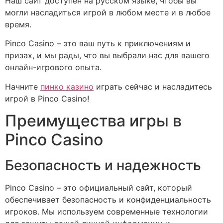
Наш сайт доступен на русском языке, чтобы вы
могли насладиться игрой в любом месте и в любое
время.
Pinco Casino – это ваш путь к приключениям и
призах, и мы рады, что вы выбрали нас для вашего
онлайн-игрового опыта.
Начните
пинко казино
играть сейчас и насладитесь
игрой в Pinco Casino!
Преимущества игры в
Pinco Casino
Безопасность и надежность
Pinco Casino – это официальный сайт, который
обеспечивает безопасность и конфиденциальность
игроков. Мы используем современные технологии