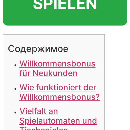
SPIELEN
Содержимое
Willkommensbonus
für Neukunden
Wie funktioniert der
Willkommensbonus?
Vielfalt an
Spielautomaten und