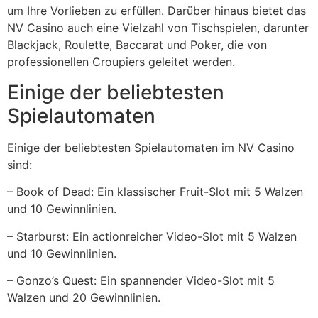
um Ihre Vorlieben zu erfüllen. Darüber hinaus bietet das
NV Casino auch eine Vielzahl von Tischspielen, darunter
Blackjack, Roulette, Baccarat und Poker, die von
professionellen Croupiers geleitet werden.
Einige der beliebtesten
Spielautomaten
Einige der beliebtesten Spielautomaten im NV Casino
sind:
– Book of Dead: Ein klassischer Fruit-Slot mit 5 Walzen
und 10 Gewinnlinien.
– Starburst: Ein actionreicher Video-Slot mit 5 Walzen
und 10 Gewinnlinien.
– Gonzo’s Quest: Ein spannender Video-Slot mit 5
Walzen und 20 Gewinnlinien.