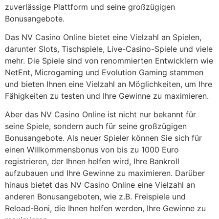
zuverlässige Plattform und seine großzügigen
Bonusangebote.
Das NV Casino Online bietet eine Vielzahl an Spielen,
darunter Slots, Tischspiele, Live-Casino-Spiele und viele
mehr. Die Spiele sind von renommierten Entwicklern wie
NetEnt, Microgaming und Evolution Gaming stammen
und bieten Ihnen eine Vielzahl an Möglichkeiten, um Ihre
Fähigkeiten zu testen und Ihre Gewinne zu maximieren.
Aber das NV Casino Online ist nicht nur bekannt für
seine Spiele, sondern auch für seine großzügigen
Bonusangebote. Als neuer Spieler können Sie sich für
einen Willkommensbonus von bis zu 1000 Euro
registrieren, der Ihnen helfen wird, Ihre Bankroll
aufzubauen und Ihre Gewinne zu maximieren. Darüber
hinaus bietet das NV Casino Online eine Vielzahl an
anderen Bonusangeboten, wie z.B. Freispiele und
Reload-Boni, die Ihnen helfen werden, Ihre Gewinne zu