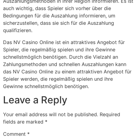
Auszahlungsmethoden in ihrer Region informieren. Es ist
auch wichtig, dass Spieler sich vorher über die
Bedingungen für die Auszahlung informieren, um
sicherzustellen, dass sie sich für die Auszahlung
qualifizieren.
Das NV Casino Online ist ein attraktives Angebot für
Spieler, die regelmäßig spielen und ihre Gewinne
schnellstmöglich benötigen. Durch die Vielzahl an
Zahlungsmethoden und schnellen Auszahlungen kann
das NV Casino Online zu einem attraktiven Angebot für
Spieler werden, die regelmäßig spielen und ihre
Gewinne schnellstmöglich benötigen.
Leave a Reply
Your email address will not be published.
Required
fields are marked
*
Comment
*