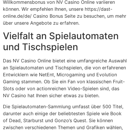
Willkommensbonus von NV Casino Online variieren
können. Wir empfehlen Ihnen, unsere https://dast-
online.de/de/ Casino Bonus Seite zu besuchen, um mehr
über unsere Angebote zu erfahren.
Vielfalt an Spielautomaten
und Tischspielen
Das NV Casino Online bietet eine umfangreiche Auswahl
an Spielautomaten und Tischspielen, die von erfahrenen
Entwicklern wie NetEnt, Microgaming und Evolution
Gaming stammen. Ob Sie ein Fan von klassischen Fruit-
Slots oder von actionreichen Video-Spielen sind, das
NV Casino hat Ihnen sicher etwas zu bieten.
Die Spielautomaten-Sammlung umfasst über 500 Titel,
darunter auch einige der beliebtesten Spiele wie Book
of Dead, Starburst und Gonzo’s Quest. Sie können
zwischen verschiedenen Themen und Grafiken wählen,