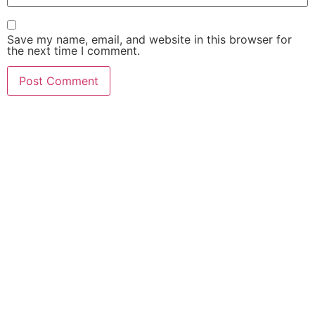
Save my name, email, and website in this browser for
the next time I comment.