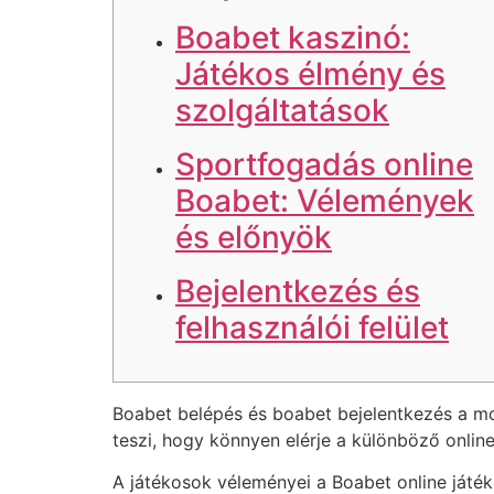
Boabet kaszinó:
Játékos élmény és
szolgáltatások
Sportfogadás online
Boabet: Vélemények
és előnyök
Bejelentkezés és
felhasználói felület
Boabet belépés és boabet bejelentkezés a m
teszi, hogy könnyen elérje a különböző online
A játékosok véleményei a Boabet online játék