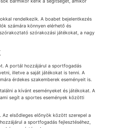
sok bármikor kérik a segítséget, amikor
okkal rendelkezik. A boabet bejelentkezés
álók számára könnyen elérhető és
szórakoztató szórakozási játékokat, a nagy
k
t. A portál hozzájárul a sportfogadás
i, illetve a saját játékokat is tenni. A
zámára érdekes szakemberek eseményeit is.
találni a kívánt eseményeket és játékokat. A
, ami segít a sportes események közötti
 Az elsődleges előnyök között szerepel a
 hozzájárul a sportfogadás fejlesztéséhez,