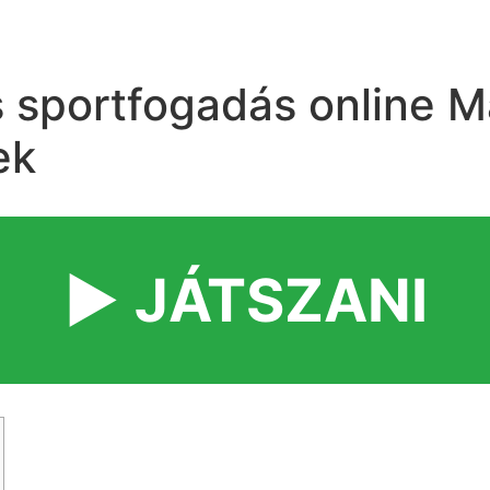
s sportfogadás online 
ek
▶️ JÁTSZANI