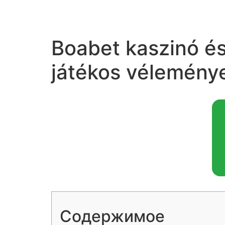
Boabet kaszinó é
játékos vélemény
Содержимое