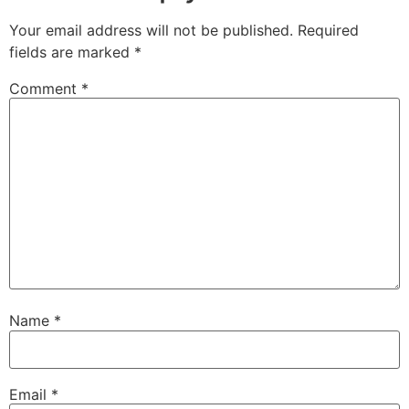
Your email address will not be published.
Required
fields are marked
*
Comment
*
Name
*
Email
*