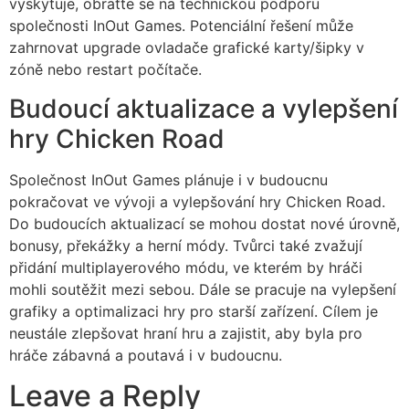
vyskytuje, obraťte se na technickou podporu
společnosti InOut Games. Potenciální řešení může
zahrnovat upgrade ovladače grafické karty/šipky v
zóně nebo restart počítače.
Budoucí aktualizace a vylepšení
hry Chicken Road
Společnost InOut Games plánuje i v budoucnu
pokračovat ve vývoji a vylepšování hry Chicken Road.
Do budoucích aktualizací se mohou dostat nové úrovně,
bonusy, překážky a herní módy. Tvůrci také zvažují
přidání multiplayerového módu, ve kterém by hráči
mohli soutěžit mezi sebou. Dále se pracuje na vylepšení
grafiky a optimalizaci hry pro starší zařízení. Cílem je
neustále zlepšovat hraní hru a zajistit, aby byla pro
hráče zábavná a poutavá i v budoucnu.
Leave a Reply