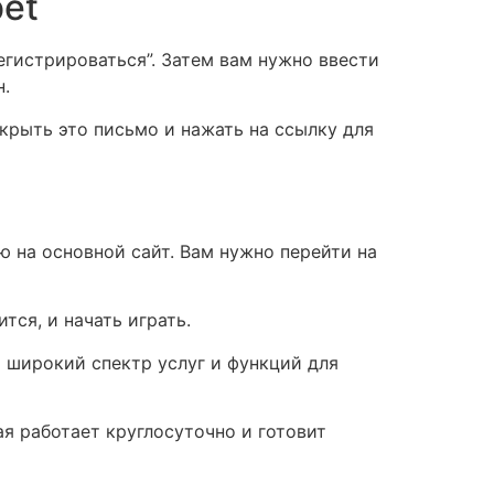
bet
егистрироваться”. Затем вам нужно ввести
н.
крыть это письмо и нажать на ссылку для
ю на основной сайт. Вам нужно перейти на
тся, и начать играть.
 широкий спектр услуг и функций для
я работает круглосуточно и готовит