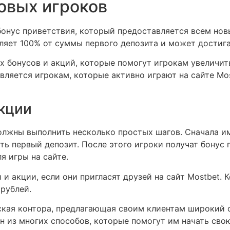
новых игроков
 бонус приветствия, который предоставляется всем но
ляет 100% от суммы первого депозита и может достига
их бонусов и акций, которые помогут игрокам увеличит
авляется игрокам, которые активно играют на сайте Mo
акции
олжны выполнить несколько простых шагов. Сначала и
ть первый депозит. После этого игроки получат бонус 
я игры на сайте.
 и акции, если они пригласят друзей на сайт Mostbet. 
рублей.
рская контора, предлагающая своим клиентам широкий 
ин из многих способов, которые помогут им начать сво