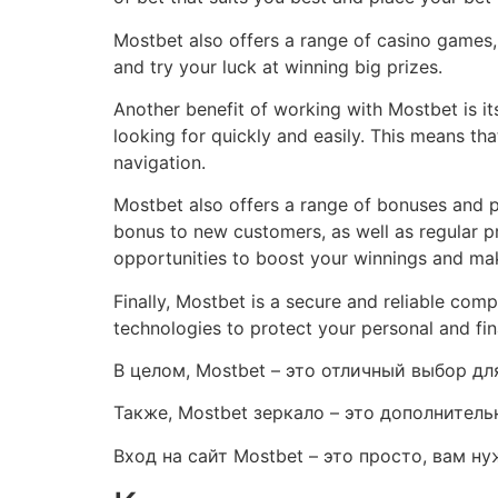
Mostbet also offers a range of casino games,
and try your luck at winning big prizes.
Another benefit of working with Mostbet is it
looking for quickly and easily. This means t
navigation.
Mostbet also offers a range of bonuses and 
bonus to new customers, as well as regular 
opportunities to boost your winnings and mak
Finally, Mostbet is a secure and reliable com
technologies to protect your personal and fin
В целом, Mostbet – это отличный выбор д
Также, Mostbet зеркало – это дополнитель
Вход на сайт Mostbet – это просто, вам н