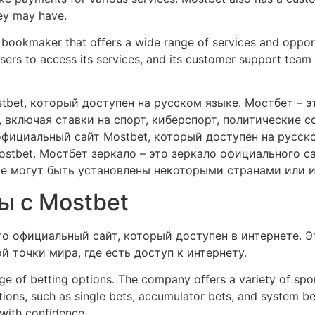
hey may have.
 bookmaker that offers a wide range of services and opportun
users to access its services, and its customer support team 
tbet, который доступен на русском языке. Мостбет – 
 включая ставки на спорт, киберспорт, политические 
официальный сайт Mostbet, который доступен на русско
stbet. Мостбет зеркало – это зеркало официального са
ые могут быть установлены некоторыми странами или 
ы с Mostbet
то официальный сайт, который доступен в интернете. Э
й точки мира, где есть доступ к интернету.
e of betting options. The company offers a variety of sports
ptions, such as single bets, accumulator bets, and system b
 with confidence.