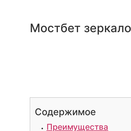
Мостбет зеркало
Содержимое
Преимущества