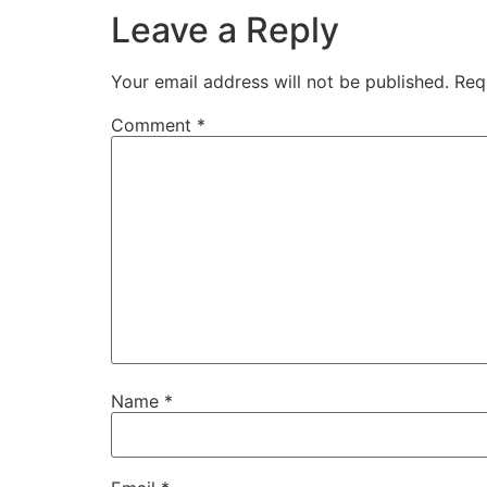
Leave a Reply
Your email address will not be published.
Req
Comment
*
Name
*