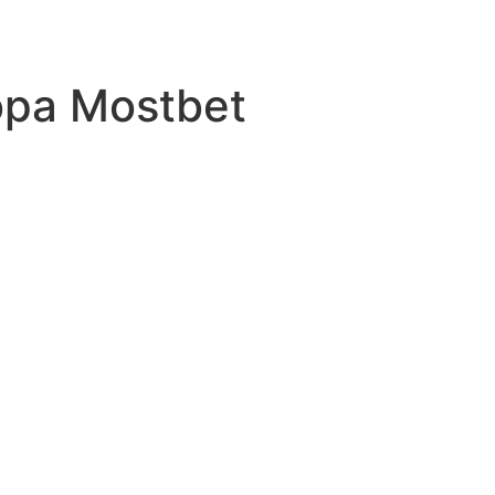
ора Mostbet