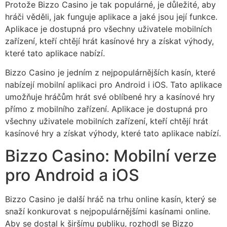
Protože Bizzo Casino je tak populárné, je důležité, aby
hráči věděli, jak funguje aplikace a jaké jsou její funkce.
Aplikace je dostupná pro všechny uživatele mobilních
zařízení, kteří chtějí hrát kasínové hry a získat výhody,
které tato aplikace nabízí.
Bizzo Casino je jedním z nejpopulárnějších kasín, které
nabízejí mobilní aplikaci pro Android i iOS. Tato aplikace
umožňuje hráčům hrát své oblíbené hry a kasínové hry
přímo z mobilního zařízení. Aplikace je dostupná pro
všechny uživatele mobilních zařízení, kteří chtějí hrát
kasínové hry a získat výhody, které tato aplikace nabízí.
Bizzo Casino: Mobilní verze
pro Android a iOS
Bizzo Casino je další hráč na trhu online kasín, který se
snaží konkurovat s nejpopulárnějšími kasínami online.
Aby se dostal k širšímu publiku, rozhodl se Bizzo