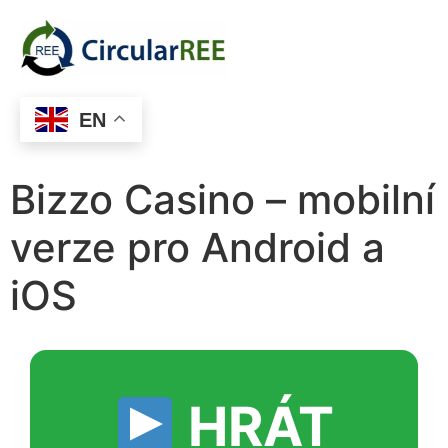
EN
Bizzo Casino – mobilní
verze pro Android a
iOS
HRÁT