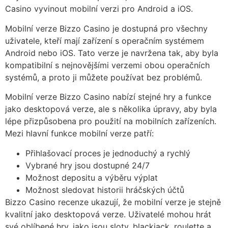
Casino vyvinout mobilní verzi pro Android a iOS.
Mobilní verze Bizzo Casino je dostupná pro všechny
uživatele, kteří mají zařízení s operačním systémem
Android nebo iOS. Tato verze je navržena tak, aby byla
kompatibilní s nejnovějšími verzemi obou operačních
systémů, a proto ji můžete používat bez problémů.
Mobilní verze Bizzo Casino nabízí stejné hry a funkce
jako desktopová verze, ale s několika úpravy, aby byla
lépe přizpůsobena pro použití na mobilních zařízeních.
Mezi hlavní funkce mobilní verze patří:
Přihlašovací proces je jednoduchý a rychlý
Vybrané hry jsou dostupné 24/7
Možnost depositu a výběru výplat
Možnost sledovat historii hráčských účtů
Bizzo Casino recenze ukazují, že mobilní verze je stejně
kvalitní jako desktopová verze. Uživatelé mohou hrát
své oblíbené hry, jako jsou sloty, blackjack, roulette a