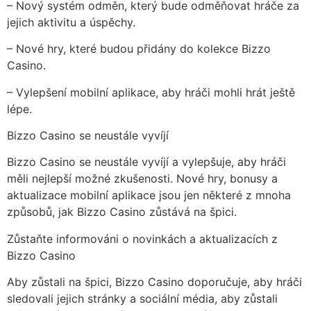
– Nový systém odměn, který bude odměňovat hráče za
jejich aktivitu a úspěchy.
– Nové hry, které budou přidány do kolekce Bizzo
Casino.
– Vylepšení mobilní aplikace, aby hráči mohli hrát ještě
lépe.
Bizzo Casino se neustále vyvíjí
Bizzo Casino se neustále vyvíjí a vylepšuje, aby hráči
měli nejlepší možné zkušenosti. Nové hry, bonusy a
aktualizace mobilní aplikace jsou jen některé z mnoha
způsobů, jak Bizzo Casino zůstává na špici.
Zůstaňte informováni o novinkách a aktualizacích z
Bizzo Casino
Aby zůstali na špici, Bizzo Casino doporučuje, aby hráči
sledovali jejich stránky a sociální média, aby zůstali