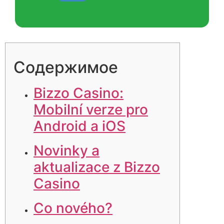
Содержимое
Bizzo Casino:
Mobilní verze pro
Android a iOS
Novinky a
aktualizace z Bizzo
Casino
Co nového?