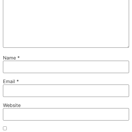
Name
*
Email
*
Website