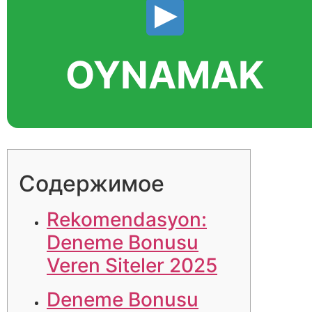
OYNAMAK
Содержимое
Rekomendasyon:
Deneme Bonusu
Veren Siteler 2025
Deneme Bonusu