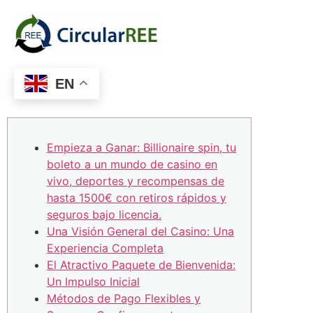
EN
Empieza a Ganar: Billionaire spin, tu
boleto a un mundo de casino en
vivo, deportes y recompensas de
hasta 1500€ con retiros rápidos y
seguros bajo licencia.
Una Visión General del Casino: Una
Experiencia Completa
El Atractivo Paquete de Bienvenida:
Un Impulso Inicial
Métodos de Pago Flexibles y