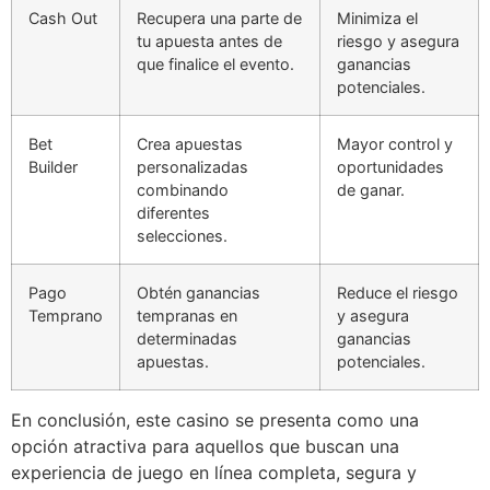
Cash Out
Recupera una parte de
Minimiza el
tu apuesta antes de
riesgo y asegura
que finalice el evento.
ganancias
potenciales.
Bet
Crea apuestas
Mayor control y
Builder
personalizadas
oportunidades
combinando
de ganar.
diferentes
selecciones.
Pago
Obtén ganancias
Reduce el riesgo
Temprano
tempranas en
y asegura
determinadas
ganancias
apuestas.
potenciales.
En conclusión, este casino se presenta como una
opción atractiva para aquellos que buscan una
experiencia de juego en línea completa, segura y