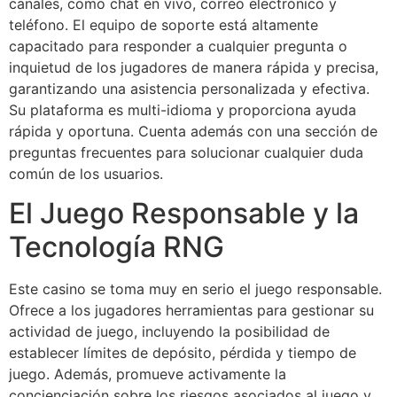
canales, como chat en vivo, correo electrónico y
teléfono. El equipo de soporte está altamente
capacitado para responder a cualquier pregunta o
inquietud de los jugadores de manera rápida y precisa,
garantizando una asistencia personalizada y efectiva.
Su plataforma es multi-idioma y proporciona ayuda
rápida y oportuna. Cuenta además con una sección de
preguntas frecuentes para solucionar cualquier duda
común de los usuarios.
El Juego Responsable y la
Tecnología RNG
Este casino se toma muy en serio el juego responsable.
Ofrece a los jugadores herramientas para gestionar su
actividad de juego, incluyendo la posibilidad de
establecer límites de depósito, pérdida y tiempo de
juego. Además, promueve activamente la
concienciación sobre los riesgos asociados al juego y