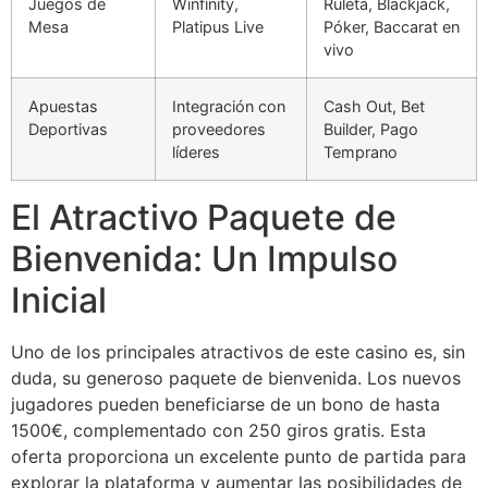
Juegos de
Winfinity,
Ruleta, Blackjack,
Mesa
Platipus Live
Póker, Baccarat en
vivo
Apuestas
Integración con
Cash Out, Bet
Deportivas
proveedores
Builder, Pago
líderes
Temprano
El Atractivo Paquete de
Bienvenida: Un Impulso
Inicial
Uno de los principales atractivos de este casino es, sin
duda, su generoso paquete de bienvenida. Los nuevos
jugadores pueden beneficiarse de un bono de hasta
1500€, complementado con 250 giros gratis. Esta
oferta proporciona un excelente punto de partida para
explorar la plataforma y aumentar las posibilidades de