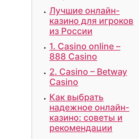
Лучшие онлайн-
казино для игроков
из России
1. Casino online –
888 Casino
2. Casino – Betway
Casino
Как выбрать
надежное онлайн-
казино: советы и
рекомендации