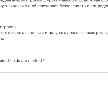
, предлагающее игрокам широкий выбор игр, включая сл
ную лицензию и обеспечивает безопасность и конфиде
 игроков
жете играть на деньги и получать реальные выигрыши
в.
uired fields are marked
*