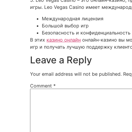
5. Leo Vegas Casino – это онлайн-казино
игры. Leo Vegas Casino имеет международ
Международная лицензия
Большой выбор игр
Безопасность и конфиденциальность
В этих
казино онлайн
онлайн-казино вы мо
игр и получать лучшую поддержку клиенто
Leave a Reply
Your email address will not be published.
Req
Comment
*