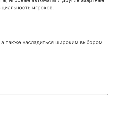
оты, игровые автоматы и другие азартные
нциальность игроков.
, а также насладиться широким выбором