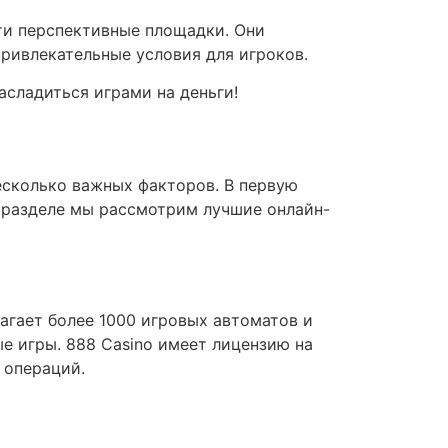
эти перспективные площадки. Они
привлекательные условия для игроков.
асладиться играми на деньги!
есколько важных факторов. В первую
м разделе мы рассмотрим лучшие онлайн-
лагает более 1000 игровых автоматов и
ые игры. 888 Casino имеет лицензию на
 операций.