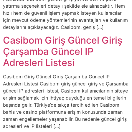
yatırma seçenekleri detaylı şekilde ele alınacaktır. Hem
hızlı hem de güvenli işlem yapmak isteyen kullanıcılar
için mevcut ödeme yöntemlerinin avantajları ve kullanım
detaylarını açıklayacağız. Casibom, geniş […]
Casibom Giriş Güncel Giriş
Çarşamba Güncel IP
Adresleri Listesi
Casibom Giriş Güncel Giriş Çarşamba Güncel IP
Adresleri Listesi Casibom giriş güncel giriş ve Çarşamba
güncel IP adresleri listesi, Casibom kullanıcılarının siteye
erişim sağlamak için ihtiyaç duyduğu en temel bilgilerin
başında gelir. Türkiye’de sıkça tercih edilen Casibom
bahis ve casino platformuna erişim konusunda zaman
zaman engellemeler yaşanabilir. Bu nedenle güncel giriş
adresleri ve IP listeleri […]