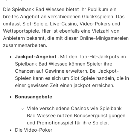
Die Spielbank Bad Wiessee bietet ihr Publikum ein
breites Angebot an verschiedenen Glücksspielen. Das
umfasst Slot-Spiele, Live-Casino, Video-Pokers und
Wettsportspiele. Hier ist ebenfalls eine Vielzahl von
Anbietern bekannt, die mit dieser Online-Minigamereien
zusammenarbeiten.
Jackpot-Angebot
: Mit den Top-Hit-Jackpots im
Spielbank Bad Wiessee können Spieler ihre
Chancen auf Gewinne erweitern. Bei Jackpot-
Spielen kann es sich um Slot Spiele handeln, die in
einer gewissen Zeit einen jackpot erreichen.
Bonusangebote
Viele verschiedene Casinos wie Spielbank
Bad Wiessee nutzen Bonusvergünstigungen
und Promotionsspiel für ihre Spieler.
Die Video-Poker