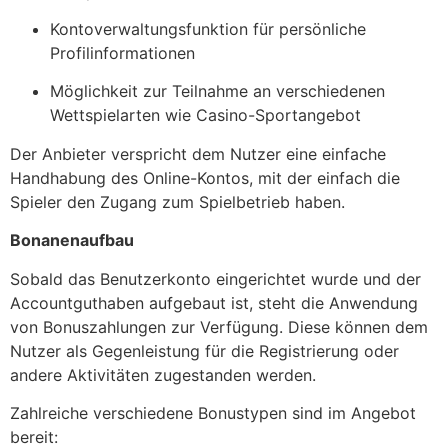
Kontoverwaltungsfunktion für persönliche
Profilinformationen
Möglichkeit zur Teilnahme an verschiedenen
Wettspielarten wie Casino-Sportangebot
Der Anbieter verspricht dem Nutzer eine einfache
Handhabung des Online-Kontos, mit der einfach die
Spieler den Zugang zum Spielbetrieb haben.
Bonanenaufbau
Sobald das Benutzerkonto eingerichtet wurde und der
Accountguthaben aufgebaut ist, steht die Anwendung
von Bonuszahlungen zur Verfügung. Diese können dem
Nutzer als Gegenleistung für die Registrierung oder
andere Aktivitäten zugestanden werden.
Zahlreiche verschiedene Bonustypen sind im Angebot
bereit: