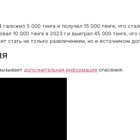
24 г.вложил 5 000 тенге и получил 15 000 тенге, что с
овал 10 000 тенге в 2023 г.и выиграл 45 000 тенге, чт
ет стать не только развлечением, но и источником до
ия
 вызывает
дополнительная информация
опасения: