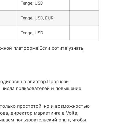
Tenge, USD
Tenge, USD, EUR
Tenge, USD
жной платформе.Если хотите узнать,
иходилось на авиатор.Прогнозы
т числа пользователей и повышение
е только простотой, но и возможностью
ва, директор маркетинга в Volta,
чшаем пользовательский опыт, чтобы