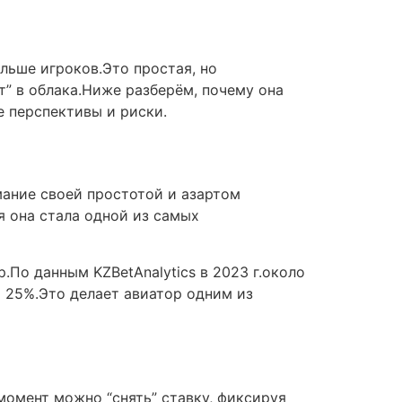
ольше игроков.Это простая, но
т” в облака.Ниже разберём, почему она
ые перспективы
и риски.
мание своей простотой и азартом
мя она стала одной из самых
р.По данным KZBetAnalytics в 2023 г.около
на 25%.Это делает авиатор одним из
момент можно “снять” ставку, фиксируя