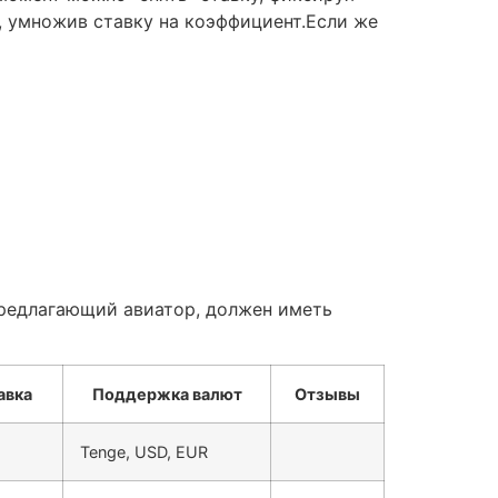
, умножив ставку на коэффициент.Если же
предлагающий авиатор, должен иметь
авка
Поддержка валют
Отзывы
Tenge, USD, EUR