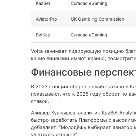
KazBet
Curacao eGaming
AviatorPro
UK Gambling Commission
BetKaz
Curacao eGaming
Volta занимает лидирующую позицию благ
какие лицензии имеют казино, посмотрит
Финансовые перспект
В 2023 г.общий оборот онлайн‑казино в Ка
показывают, что к 2025 году оборот по а
ставок.
Алишер Куанышев, аналитик KazBet Analyti
быстро заработать.Платформы с высокими 
добавляет: “Молодёжь выбирает авиатор 
удержать игроков”.