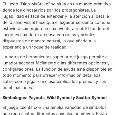
El juego "Dino MyStake" se sitúa en un mundo primitivo
donde los dinosaurios son los protagonistas. La
jugabilidad es fácil de entender y la atención al detalle
del diseño visual hace que el jugador se sienta como si
estuviera sumergido en una aventura real. El fondo del
juego es una tierra arenosa con rocas y árboles
dispuestos de manera natural, lo que añade a la
experiencia un toque de realidad.
La barra de herramientas superior del juego permite al
jugador acceder fácilmente a las diferentes opciones y
configuraciones. La función de ayuda está disponible en
todo momento para ofrecer información detallada
sobre cómo jugar e incluso explica los premios y sus
combinaciones.
Simbólogos: Payouts, Wild Symbol y Scatter Symbol
El juego cuenta con una amplia variedad de símbolos
que representan diferentes animales primitivos. Están