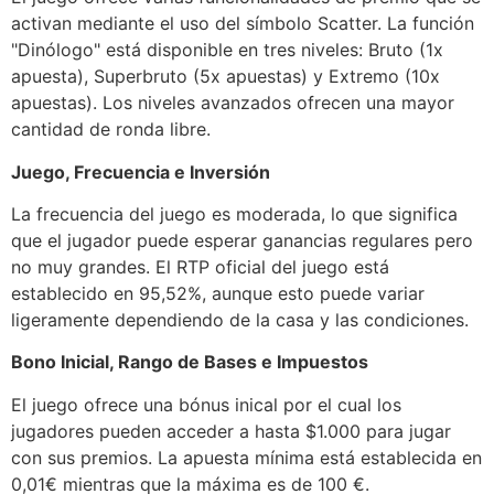
activan mediante el uso del símbolo Scatter. La función
"Dinólogo" está disponible en tres niveles: Bruto (1x
apuesta), Superbruto (5x apuestas) y Extremo (10x
apuestas). Los niveles avanzados ofrecen una mayor
cantidad de ronda libre.
Juego, Frecuencia e Inversión
La frecuencia del juego es moderada, lo que significa
que el jugador puede esperar ganancias regulares pero
no muy grandes. El RTP oficial del juego está
establecido en 95,52%, aunque esto puede variar
ligeramente dependiendo de la casa y las condiciones.
Bono Inicial, Rango de Bases e Impuestos
El juego ofrece una bónus inical por el cual los
jugadores pueden acceder a hasta $1.000 para jugar
con sus premios. La apuesta mínima está establecida en
0,01€ mientras que la máxima es de 100 €.