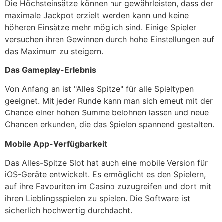
Die Höchsteinsätze können nur gewährleisten, dass der
maximale Jackpot erzielt werden kann und keine
höheren Einsätze mehr möglich sind. Einige Spieler
versuchen ihren Gewinnen durch hohe Einstellungen auf
das Maximum zu steigern.
Das Gameplay-Erlebnis
Von Anfang an ist "Alles Spitze" für alle Spieltypen
geeignet. Mit jeder Runde kann man sich erneut mit der
Chance einer hohen Summe belohnen lassen und neue
Chancen erkunden, die das Spielen spannend gestalten.
Mobile App-Verfügbarkeit
Das Alles-Spitze Slot hat auch eine mobile Version für
iOS-Geräte entwickelt. Es ermöglicht es den Spielern,
auf ihre Favouriten im Casino zuzugreifen und dort mit
ihren Lieblingsspielen zu spielen. Die Software ist
sicherlich hochwertig durchdacht.