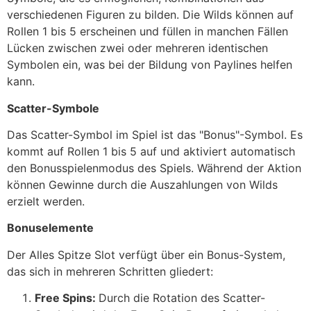
verschiedenen Figuren zu bilden. Die Wilds können auf
Rollen 1 bis 5 erscheinen und füllen in manchen Fällen
Lücken zwischen zwei oder mehreren identischen
Symbolen ein, was bei der Bildung von Paylines helfen
kann.
Scatter-Symbole
Das Scatter-Symbol im Spiel ist das "Bonus"-Symbol. Es
kommt auf Rollen 1 bis 5 auf und aktiviert automatisch
den Bonusspielenmodus des Spiels. Während der Aktion
können Gewinne durch die Auszahlungen von Wilds
erzielt werden.
Bonuselemente
Der Alles Spitze Slot verfügt über ein Bonus-System,
das sich in mehreren Schritten gliedert:
Free Spins:
Durch die Rotation des Scatter-