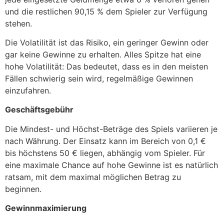
und die restlichen 90,15 % dem Spieler zur Verfügung
stehen.
Die Volatilität ist das Risiko, ein geringer Gewinn oder
gar keine Gewinne zu erhalten. Alles Spitze hat eine
hohe Volatilität: Das bedeutet, dass es in den meisten
Fällen schwierig sein wird, regelmäßige Gewinnen
einzufahren.
Geschäftsgebühr
Die Mindest- und Höchst-Beträge des Spiels variieren je
nach Währung. Der Einsatz kann im Bereich von 0,1 €
bis höchstens 50 € liegen, abhängig vom Spieler. Für
eine maximale Chance auf hohe Gewinne ist es natürlich
ratsam, mit dem maximal möglichen Betrag zu
beginnen.
Gewinnmaximierung