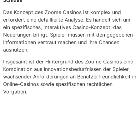
Schluss
Das Konzept des Zoome Casinos ist komplex und
erfordert eine detaillierte Analyse. Es handelt sich um
ein spezifisches, interaktives Casino-Konzept, das
Neuerungen bringt. Spieler müssen mit den gegebenen
Informationen vertraut machen und ihre Chancen
ausnutzen.
Insgesamt ist der Hintergrund des Zoome Casinos eine
Kombination aus Innovationsbedürfnissen der Spieler,
wachsender Anforderungen an Benutzerfreundlichkeit in
Online-Casinos sowie spezifischen rechtlichen
Vorgaben.