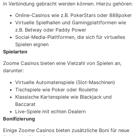
in Verbindung gebracht werden können. Hierzu gehören:
Online-Casinos wie z.B. PokerStars oder 888poker
Virtuelle Spielhallen und Gamingplattformen wie
z.B. Betway oder Paddy Power
Social-Media-Plattformen, die sich für virtuelles
Spielen eignen
Spielarten
Zoome Casinos bieten eine Vielzahl von Spielen an,
darunter:
Virtuelle Automatenspiele (Slot-Maschinen)
Tischspiele wie Poker oder Roulette
Klassische Kartenspiele wie Blackjack und
Baccarat
Live-Spiele mit echten Dealern
Bonifizierung
Einige Zoome Casinos bieten zusätzliche Boni für neue