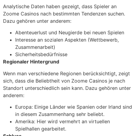
Analytische Daten haben gezeigt, dass Spieler an
Zoome Casinos nach bestimmten Tendenzen suchen.
Dazu gehören unter anderem:
Abenteuerlust und Neugierde bei neuen Spielen
Interesse an sozialen Aspekten (Wettbewerb,
Zusammenarbeit)
Sicherheitsbedürfnisse
Regionaler Hintergrund
Wenn man verschiedene Regionen berücksichtigt, zeigt
sich, dass die Beliebtheit von Zoome Casinos je nach
Standort unterschiedlich sein kann. Dazu gehören unter
anderem:
Europa: Einige Länder wie Spanien oder Irland sind
in diesem Zusammenhang sehr beliebt.
Amerika: Hier wird vermehrt an virtuellen
Spielhallen gearbeitet.