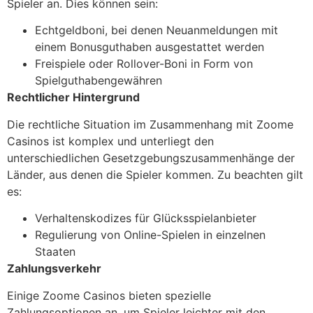
Spieler an. Dies können sein:
Echtgeldboni, bei denen Neuanmeldungen mit
einem Bonusguthaben ausgestattet werden
Freispiele oder Rollover-Boni in Form von
Spielguthabengewähren
Rechtlicher Hintergrund
Die rechtliche Situation im Zusammenhang mit Zoome
Casinos ist komplex und unterliegt den
unterschiedlichen Gesetzgebungszusammenhänge der
Länder, aus denen die Spieler kommen. Zu beachten gilt
es:
Verhaltenskodizes für Glücksspielanbieter
Regulierung von Online-Spielen in einzelnen
Staaten
Zahlungsverkehr
Einige Zoome Casinos bieten spezielle
Zahlungsoptionen an, um Spieler leichter mit den