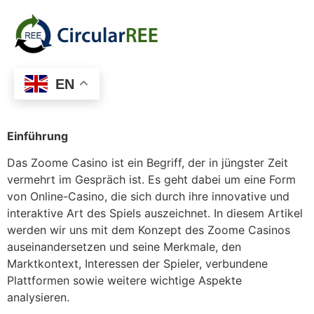
EN
Einführung
Das Zoome Casino ist ein Begriff, der in jüngster Zeit
vermehrt im Gespräch ist. Es geht dabei um eine Form
von Online-Casino, die sich durch ihre innovative und
interaktive Art des Spiels auszeichnet. In diesem Artikel
werden wir uns mit dem Konzept des Zoome Casinos
auseinandersetzen und seine Merkmale, den
Marktkontext, Interessen der Spieler, verbundene
Plattformen sowie weitere wichtige Aspekte
analysieren.