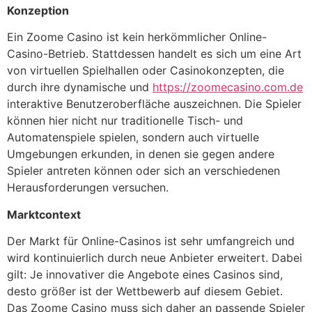
Konzeption
Ein Zoome Casino ist kein herkömmlicher Online-
Casino-Betrieb. Stattdessen handelt es sich um eine Art
von virtuellen Spielhallen oder Casinokonzepten, die
durch ihre dynamische und
https://zoomecasino.com.de
interaktive Benutzeroberfläche auszeichnen. Die Spieler
können hier nicht nur traditionelle Tisch- und
Automatenspiele spielen, sondern auch virtuelle
Umgebungen erkunden, in denen sie gegen andere
Spieler antreten können oder sich an verschiedenen
Herausforderungen versuchen.
Marktcontext
Der Markt für Online-Casinos ist sehr umfangreich und
wird kontinuierlich durch neue Anbieter erweitert. Dabei
gilt: Je innovativer die Angebote eines Casinos sind,
desto größer ist der Wettbewerb auf diesem Gebiet.
Das Zoome Casino muss sich daher an passende Spieler