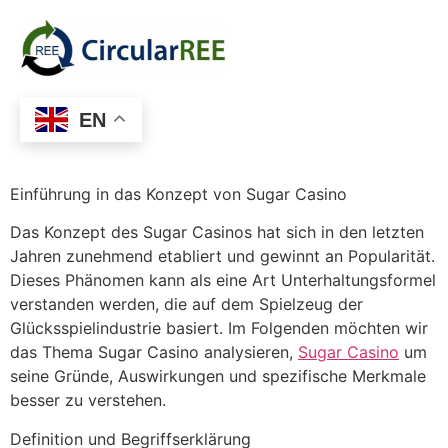
EN
Einführung in das Konzept von Sugar Casino
Das Konzept des Sugar Casinos hat sich in den letzten
Jahren zunehmend etabliert und gewinnt an Popularität.
Dieses Phänomen kann als eine Art Unterhaltungsformel
verstanden werden, die auf dem Spielzeug der
Glücksspielindustrie basiert. Im Folgenden möchten wir
das Thema Sugar Casino analysieren,
Sugar Casino
um
seine Gründe, Auswirkungen und spezifische Merkmale
besser zu verstehen.
Definition und Begriffserklärung