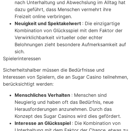
nach Unterhaltung und Abwechslung im Alltag hat
dazu geführt, dass Menschen vermehrt ihre
Freizeit online verbringen.
Neuigkeit und Spektakelwert
: Die einzigartige
Kombination von Glücksspiel mit dem Faktor der
Verwirklichbarkeit virtueller oder echter
Belohnungen zieht besondere Aufmerksamkeit auf
sich.
Spielerinteressen
Sicherheitshalber müssen die Bedürfnisse und
Interessen von Spielern, die an Sugar Casino teilnehmen,
berücksichtigt werden:
Menschliches Verhalten
: Menschen sind
Neugierig und haben oft das Bedürfnis, neue
Herausforderungen anzunehmen. Durch das
Konzept des Sugar Casinos wird dies gefördert.
Interesse an Glücksspiel
: Die Kombination von
Unterhaltung mit dem Faktor der Chance, etwas zu