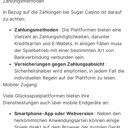
Zahlungsmethoden
In Bezug auf die Zahlungen bei Sugar Casino ist darauf
zu achten:
Zahlungsmethoden
: Die Plattformen bieten eine
Vielzahl an Zahlungsmöglichkeiten, darunter
Kreditkarten und E-Wallets. In einigen Fällen muss
der Spielbetrieb mit einer bestimmten Art von
Bankverbindung verbunden sein.
Versicherungen gegen Zahlungsabsicht
:
Sicherheitshalber wird empfohlen, in jedem Fall die
individuellen Regeln auf der Plattform zu lesen.
Mobiler Zugang
Viele Glücksspielplattformen bieten ihre
Dienstleistungen auch über mobile Endgeräte an:
Smartphone-App oder Webversion
: Neben den
herkömmlichen Anwendungsarten können einige
Spiele direkt auf dem Browser der mobilen Gerät