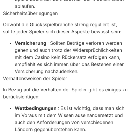
ablaufen.
Sicherheitsüberlegungen
Obwohl die Glücksspielbranche streng reguliert ist,
sollte jeder Spieler sich dieser Aspekte bewusst sein:
Versicherung
: Sollten Beträge verloren werden
gehen und auch trotz der Widersprüchlichkeiten
mit dem Casino kein Rückersatz erfolgen kann,
empfiehlt es sich immer, über das Bestehen einer
Versicherung nachzudenken.
Verhaltensweisen der Spieler
In Bezug auf die Verhalten der Spieler gibt es einiges zu
berücksichtigen:
Wettbedingungen
: Es ist wichtig, dass man sich
im Voraus mit dem Wissen auseinandersetzt und
auch den Anforderungen von verschiedenen
Ländern gegenüberstehen kann.