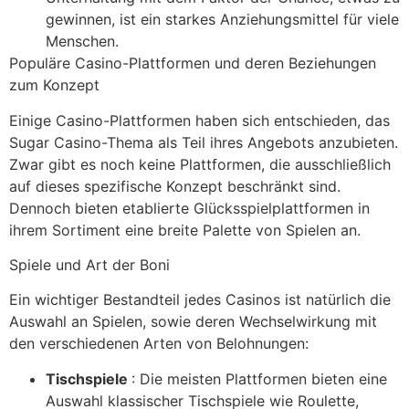
gewinnen, ist ein starkes Anziehungsmittel für viele
Menschen.
Populäre Casino-Plattformen und deren Beziehungen
zum Konzept
Einige Casino-Plattformen haben sich entschieden, das
Sugar Casino-Thema als Teil ihres Angebots anzubieten.
Zwar gibt es noch keine Plattformen, die ausschließlich
auf dieses spezifische Konzept beschränkt sind.
Dennoch bieten etablierte Glücksspielplattformen in
ihrem Sortiment eine breite Palette von Spielen an.
Spiele und Art der Boni
Ein wichtiger Bestandteil jedes Casinos ist natürlich die
Auswahl an Spielen, sowie deren Wechselwirkung mit
den verschiedenen Arten von Belohnungen:
Tischspiele
: Die meisten Plattformen bieten eine
Auswahl klassischer Tischspiele wie Roulette,