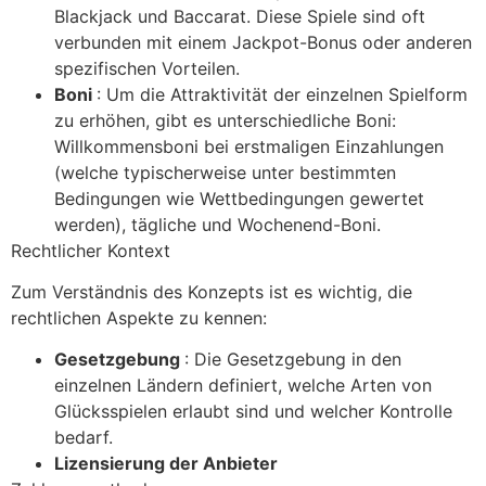
Blackjack und Baccarat. Diese Spiele sind oft
verbunden mit einem Jackpot-Bonus oder anderen
spezifischen Vorteilen.
Boni
: Um die Attraktivität der einzelnen Spielform
zu erhöhen, gibt es unterschiedliche Boni:
Willkommensboni bei erstmaligen Einzahlungen
(welche typischerweise unter bestimmten
Bedingungen wie Wettbedingungen gewertet
werden), tägliche und Wochenend-Boni.
Rechtlicher Kontext
Zum Verständnis des Konzepts ist es wichtig, die
rechtlichen Aspekte zu kennen:
Gesetzgebung
: Die Gesetzgebung in den
einzelnen Ländern definiert, welche Arten von
Glücksspielen erlaubt sind und welcher Kontrolle
bedarf.
Lizensierung der Anbieter