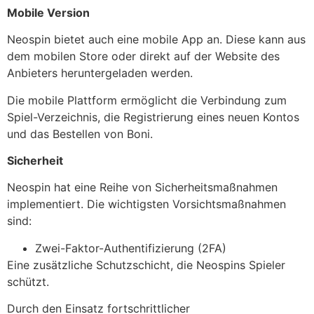
Mobile Version
Neospin bietet auch eine mobile App an. Diese kann aus
dem mobilen Store oder direkt auf der Website des
Anbieters heruntergeladen werden.
Die mobile Plattform ermöglicht die Verbindung zum
Spiel-Verzeichnis, die Registrierung eines neuen Kontos
und das Bestellen von Boni.
Sicherheit
Neospin hat eine Reihe von Sicherheitsmaßnahmen
implementiert. Die wichtigsten Vorsichtsmaßnahmen
sind:
Zwei-Faktor-Authentifizierung (2FA)
Eine zusätzliche Schutzschicht, die Neospins Spieler
schützt.
Durch den Einsatz fortschrittlicher