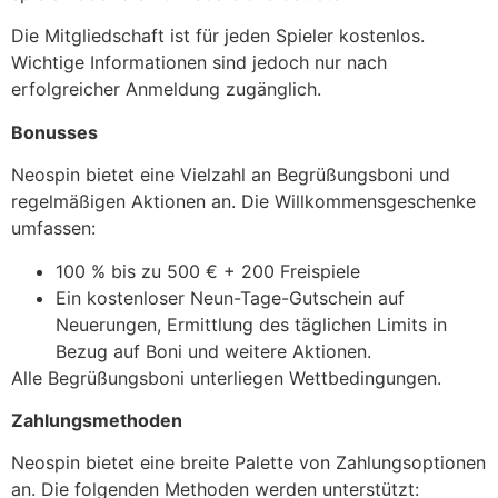
Die Mitgliedschaft ist für jeden Spieler kostenlos.
Wichtige Informationen sind jedoch nur nach
erfolgreicher Anmeldung zugänglich.
Bonusses
Neospin bietet eine Vielzahl an Begrüßungsboni und
regelmäßigen Aktionen an. Die Willkommensgeschenke
umfassen:
100 % bis zu 500 € + 200 Freispiele
Ein kostenloser Neun-Tage-Gutschein auf
Neuerungen, Ermittlung des täglichen Limits in
Bezug auf Boni und weitere Aktionen.
Alle Begrüßungsboni unterliegen Wettbedingungen.
Zahlungsmethoden
Neospin bietet eine breite Palette von Zahlungsoptionen
an. Die folgenden Methoden werden unterstützt: