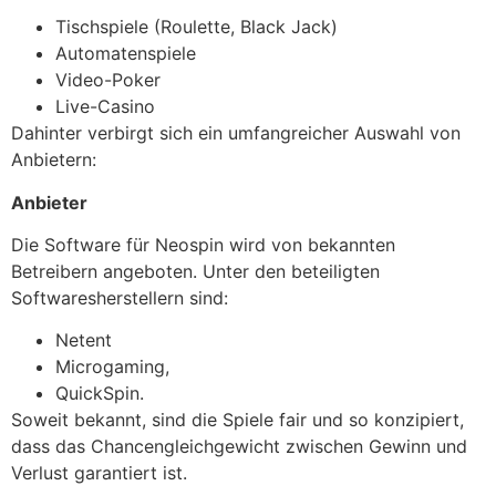
Tischspiele (Roulette, Black Jack)
Automatenspiele
Video-Poker
Live-Casino
Dahinter verbirgt sich ein umfangreicher Auswahl von
Anbietern:
Anbieter
Die Software für Neospin wird von bekannten
Betreibern angeboten. Unter den beteiligten
Softwaresherstellern sind:
Netent
Microgaming,
QuickSpin.
Soweit bekannt, sind die Spiele fair und so konzipiert,
dass das Chancengleichgewicht zwischen Gewinn und
Verlust garantiert ist.