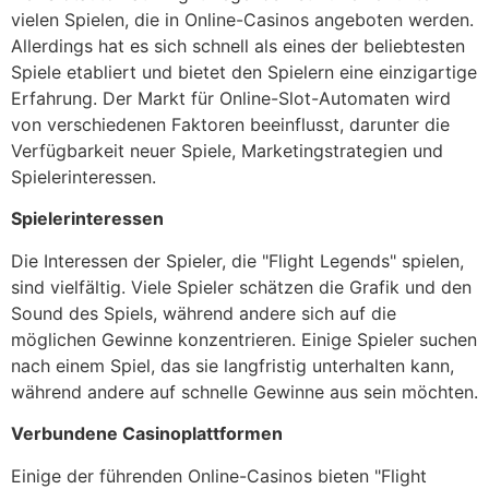
vielen Spielen, die in Online-Casinos angeboten werden.
Allerdings hat es sich schnell als eines der beliebtesten
Spiele etabliert und bietet den Spielern eine einzigartige
Erfahrung. Der Markt für Online-Slot-Automaten wird
von verschiedenen Faktoren beeinflusst, darunter die
Verfügbarkeit neuer Spiele, Marketingstrategien und
Spielerinteressen.
Spielerinteressen
Die Interessen der Spieler, die "Flight Legends" spielen,
sind vielfältig. Viele Spieler schätzen die Grafik und den
Sound des Spiels, während andere sich auf die
möglichen Gewinne konzentrieren. Einige Spieler suchen
nach einem Spiel, das sie langfristig unterhalten kann,
während andere auf schnelle Gewinne aus sein möchten.
Verbundene Casinoplattformen
Einige der führenden Online-Casinos bieten "Flight