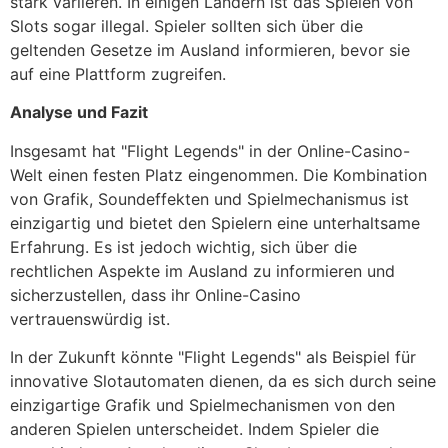
stark variieren. In einigen Ländern ist das Spielen von
Slots sogar illegal. Spieler sollten sich über die
geltenden Gesetze im Ausland informieren, bevor sie
auf eine Plattform zugreifen.
Analyse und Fazit
Insgesamt hat "Flight Legends" in der Online-Casino-
Welt einen festen Platz eingenommen. Die Kombination
von Grafik, Soundeffekten und Spielmechanismus ist
einzigartig und bietet den Spielern eine unterhaltsame
Erfahrung. Es ist jedoch wichtig, sich über die
rechtlichen Aspekte im Ausland zu informieren und
sicherzustellen, dass ihr Online-Casino
vertrauenswürdig ist.
In der Zukunft könnte "Flight Legends" als Beispiel für
innovative Slotautomaten dienen, da es sich durch seine
einzigartige Grafik und Spielmechanismen von den
anderen Spielen unterscheidet. Indem Spieler die