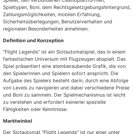
Spieler, den verbundenen Casinoplattformen,
Spieltypen, Boni, dem Rechtsgesetzgebungshintergrund,
Zahlungsmöglichkeiten, mobilen Erfahrung,
Sicherheitsüberlegungen, Benutzerverhalten und
regionalen Besonderheiten annehmen.
Definition und Konzeption
"Flight Legends" ist ein Slotautomatspiel, das in einem
fantastischen Universum mit Flugzeugen abspielt. Das
Spiel präsentiert eine atemberaubende Grafik, die von
den Spielerinnen und Spielern sofort anspricht. Die
Aufgabe des Spielers besteht darin, durch eine Abfolge
von Levels zu navigieren und dabei verschiedene Preise
und Boni zu sammeln. Der Spielmechanismus ist leicht
zu verstehen und erfordert keinerlei spezielle
Fähigkeiten oder Kenntnisse.
Marktwinkel
Der Slotautomat "Flight Legends" ist nur einer unter