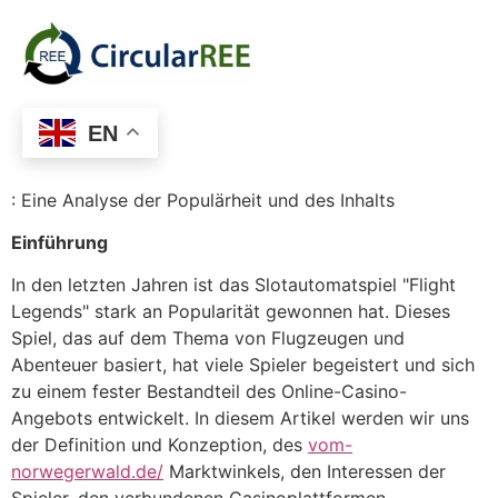
EN
: Eine Analyse der Populärheit und des Inhalts
Einführung
In den letzten Jahren ist das Slotautomatspiel "Flight
Legends" stark an Popularität gewonnen hat. Dieses
Spiel, das auf dem Thema von Flugzeugen und
Abenteuer basiert, hat viele Spieler begeistert und sich
zu einem fester Bestandteil des Online-Casino-
Angebots entwickelt. In diesem Artikel werden wir uns
der Definition und Konzeption, des
vom-
norwegerwald.de/
Marktwinkels, den Interessen der