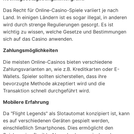
Das Recht für Online-Casino-Spiele variiert je nach
Land. In einigen Ländern ist es sogar illegal, in anderen
wird durch strenge Regulierungen gesorgt. Es ist
wichtig zu wissen, welche Gesetze und Bestimmungen
sich auf das Casino anwenden.
Zahlungsmöglichkeiten
Die meisten Online-Casinos bieten verschiedene
Zahlungsvarianten an, wie z.B. Kreditkarten oder E-
Wallets. Spieler sollten sicherstellen, dass ihre
bevorzugte Methode akzeptiert wird und die
Transaktion schnell durchgeführt wird.
Mobilere Erfahrung
Da "Flight Legends" als Slotautomat konzipiert ist, kann
es auf verschiedenen Geräten gespielt werden,
einschließlich Smartphones. Dies ermöglicht den