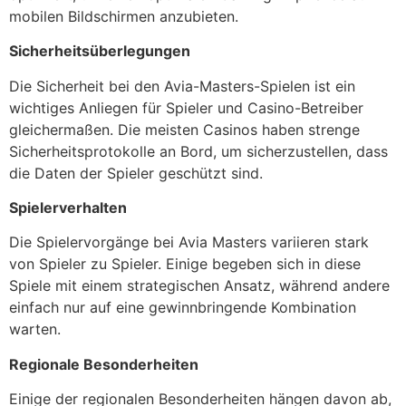
mobilen Bildschirmen anzubieten.
Sicherheitsüberlegungen
Die Sicherheit bei den Avia-Masters-Spielen ist ein
wichtiges Anliegen für Spieler und Casino-Betreiber
gleichermaßen. Die meisten Casinos haben strenge
Sicherheitsprotokolle an Bord, um sicherzustellen, dass
die Daten der Spieler geschützt sind.
Spielerverhalten
Die Spielervorgänge bei Avia Masters variieren stark
von Spieler zu Spieler. Einige begeben sich in diese
Spiele mit einem strategischen Ansatz, während andere
einfach nur auf eine gewinnbringende Kombination
warten.
Regionale Besonderheiten
Einige der regionalen Besonderheiten hängen davon ab,