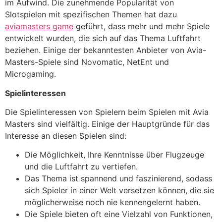
im Aufwind. Die zunehmende Popularität von
Slotspielen mit spezifischen Themen hat dazu
aviamasters game
geführt, dass mehr und mehr Spiele
entwickelt wurden, die sich auf das Thema Luftfahrt
beziehen. Einige der bekanntesten Anbieter von Avia-
Masters-Spiele sind Novomatic, NetEnt und
Microgaming.
Spielinteressen
Die Spielinteressen von Spielern beim Spielen mit Avia
Masters sind vielfältig. Einige der Hauptgründe für das
Interesse an diesen Spielen sind:
Die Möglichkeit, Ihre Kenntnisse über Flugzeuge
und die Luftfahrt zu vertiefen.
Das Thema ist spannend und faszinierend, sodass
sich Spieler in einer Welt versetzen können, die sie
möglicherweise noch nie kennengelernt haben.
Die Spiele bieten oft eine Vielzahl von Funktionen,