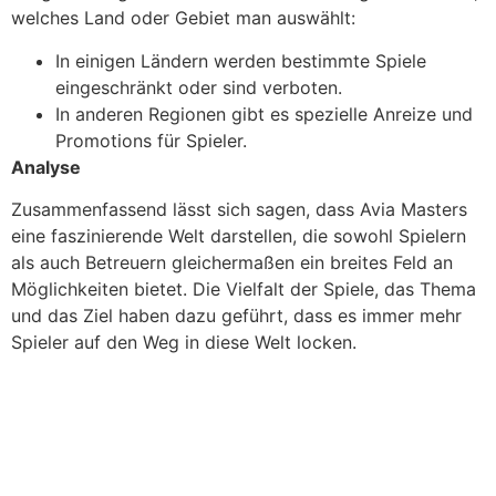
welches Land oder Gebiet man auswählt:
In einigen Ländern werden bestimmte Spiele
eingeschränkt oder sind verboten.
In anderen Regionen gibt es spezielle Anreize und
Promotions für Spieler.
Analyse
Zusammenfassend lässt sich sagen, dass Avia Masters
eine faszinierende Welt darstellen, die sowohl Spielern
als auch Betreuern gleichermaßen ein breites Feld an
Möglichkeiten bietet. Die Vielfalt der Spiele, das Thema
und das Ziel haben dazu geführt, dass es immer mehr
Spieler auf den Weg in diese Welt locken.