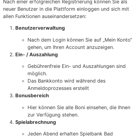
Nach einer erfolgreichen Registrierung können Sie als
neuer Benutzer in die Plattform einloggen und sich mit
allen Funktionen auseinandersetzen:
Benutzerverwaltung
Nach dem Login können Sie auf „Mein Konto“
gehen, um Ihren Account anzuzeigen.
Ein- / Auszahlung
Gebührenfreie Ein- und Auszahlungen sind
möglich.
Das Bankkonto wird während des
Anmeldoprozesses erstellt
Bonusbereich
Hier können Sie alle Boni einsehen, die Ihnen
zur Verfügung stehen.
Spielabrechnung
Jeden Abend erhalten Spielbank Bad