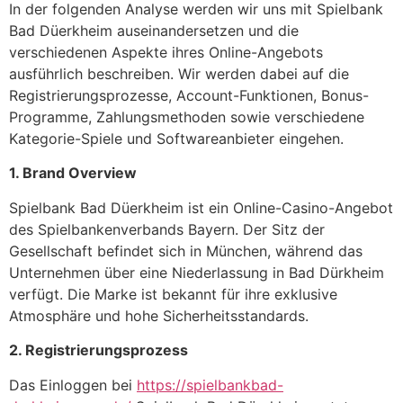
In der folgenden Analyse werden wir uns mit Spielbank
Bad Düerkheim auseinandersetzen und die
verschiedenen Aspekte ihres Online-Angebots
ausführlich beschreiben. Wir werden dabei auf die
Registrierungsprozesse, Account-Funktionen, Bonus-
Programme, Zahlungsmethoden sowie verschiedene
Kategorie-Spiele und Softwareanbieter eingehen.
1. Brand Overview
Spielbank Bad Düerkheim ist ein Online-Casino-Angebot
des Spielbankenverbands Bayern. Der Sitz der
Gesellschaft befindet sich in München, während das
Unternehmen über eine Niederlassung in Bad Dürkheim
verfügt. Die Marke ist bekannt für ihre exklusive
Atmosphäre und hohe Sicherheitsstandards.
2. Registrierungsprozess
Das Einloggen bei
https://spielbankbad-