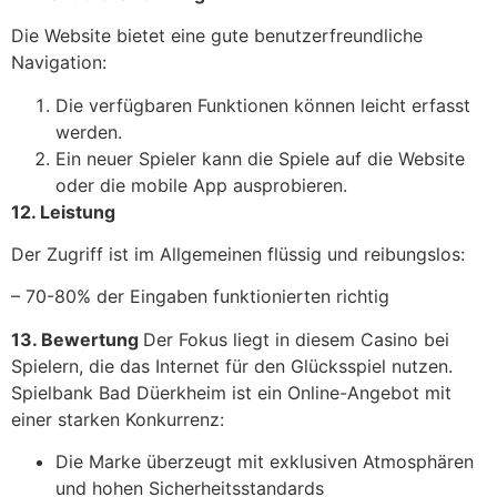
Die Website bietet eine gute benutzerfreundliche
Navigation:
Die verfügbaren Funktionen können leicht erfasst
werden.
Ein neuer Spieler kann die Spiele auf die Website
oder die mobile App ausprobieren.
12. Leistung
Der Zugriff ist im Allgemeinen flüssig und reibungslos:
– 70-80% der Eingaben funktionierten richtig
13. Bewertung
Der Fokus liegt in diesem Casino bei
Spielern, die das Internet für den Glücksspiel nutzen.
Spielbank Bad Düerkheim ist ein Online-Angebot mit
einer starken Konkurrenz:
Die Marke überzeugt mit exklusiven Atmosphären
und hohen Sicherheitsstandards