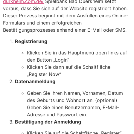
durkheim.com.de/
Spielbank Bad Düerkheim setzt
voraus, dass Sie sich auf der Website registriert haben.
Dieser Prozess beginnt mit dem Ausfüllen eines Online-
Formulars und einem erfolgreichen
Bestätigungsprozesses anhand einer E-Mail oder SMS.
Registrierung
Klicken Sie in das Hauptmenü oben links auf
den Button „Login“
Klicken Sie dann auf die Schaltfläche
„Register Now“
Datenanmeldung
Geben Sie Ihren Namen, Vornamen, Datum
des Geburts und Wohnort an. (optional)
Geben Sie einen Benutzernamen, E-Mail-
Adresse und Passwort ein.
Bestätigung der Anmeldung
Klicken Sie auf die Schaltfläche „Register“