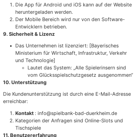
Die App für Android und iOS kann auf der Website
heruntergeladen werden.
Der Mobile Bereich wird nur von den Software-
Entwicklern betrieben.
9. Sicherheit & Lizenz
Das Unternehmen ist lizenziert: [Bayerisches
Ministerium für Wirtschaft, Infrastruktur, Verkehr
und Technologie]
Lautet das System: „Alle Spielerinsern sind
vom Glücksspielschutzgesetz ausgenommen“
10. Unterstützung
Die Kundenunterstützung ist durch eine E-Mail-Adresse
erreichbar:
Kontakt
: info@spielbank-bad-duerkheim.de
Kategorien der Anfragen sind Online-Slots und
Tischspiele
11. Benutzererfahrung