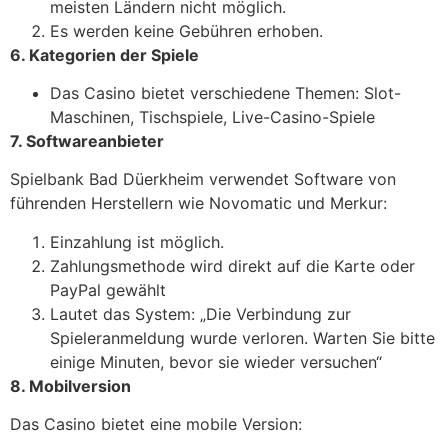
meisten Ländern nicht möglich.
Es werden keine Gebühren erhoben.
6. Kategorien der Spiele
Das Casino bietet verschiedene Themen: Slot-
Maschinen, Tischspiele, Live-Casino-Spiele
7. Softwareanbieter
Spielbank Bad Düerkheim verwendet Software von
führenden Herstellern wie Novomatic und Merkur:
Einzahlung ist möglich.
Zahlungsmethode wird direkt auf die Karte oder
PayPal gewählt
Lautet das System: „Die Verbindung zur
Spieleranmeldung wurde verloren. Warten Sie bitte
einige Minuten, bevor sie wieder versuchen“
8. Mobilversion
Das Casino bietet eine mobile Version: