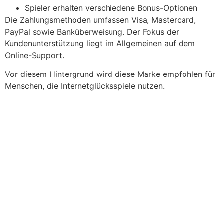
Spieler erhalten verschiedene Bonus-Optionen
Die Zahlungsmethoden umfassen Visa, Mastercard,
PayPal sowie Banküberweisung. Der Fokus der
Kundenunterstützung liegt im Allgemeinen auf dem
Online-Support.
Vor diesem Hintergrund wird diese Marke empfohlen für
Menschen, die Internetglücksspiele nutzen.