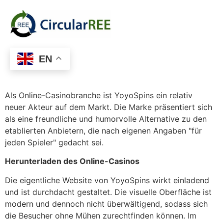
EN
Als Online-Casinobranche ist YoyoSpins ein relativ
neuer Akteur auf dem Markt. Die Marke präsentiert sich
als eine freundliche und humorvolle Alternative zu den
etablierten Anbietern, die nach eigenen Angaben "für
jeden Spieler" gedacht sei.
Herunterladen des Online-Casinos
Die eigentliche Website von YoyoSpins wirkt einladend
und ist durchdacht gestaltet. Die visuelle Oberfläche ist
modern und dennoch nicht überwältigend, sodass sich
die Besucher ohne Mühen zurechtfinden können. Im