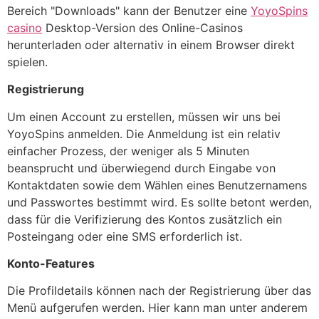
Bereich "Downloads" kann der Benutzer eine
YoyoSpins
casino
Desktop-Version des Online-Casinos
herunterladen oder alternativ in einem Browser direkt
spielen.
Registrierung
Um einen Account zu erstellen, müssen wir uns bei
YoyoSpins anmelden. Die Anmeldung ist ein relativ
einfacher Prozess, der weniger als 5 Minuten
beansprucht und überwiegend durch Eingabe von
Kontaktdaten sowie dem Wählen eines Benutzernamens
und Passwortes bestimmt wird. Es sollte betont werden,
dass für die Verifizierung des Kontos zusätzlich ein
Posteingang oder eine SMS erforderlich ist.
Konto-Features
Die Profildetails können nach der Registrierung über das
Menü aufgerufen werden. Hier kann man unter anderem