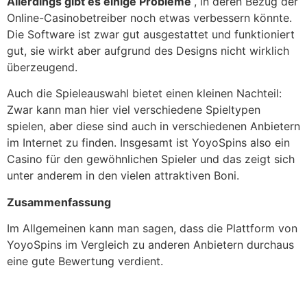
Allerdings gibt es einige Probleme
, in deren Bezug der
Online-Casinobetreiber noch etwas verbessern könnte.
Die Software ist zwar gut ausgestattet und funktioniert
gut, sie wirkt aber aufgrund des Designs nicht wirklich
überzeugend.
Auch die Spieleauswahl bietet einen kleinen Nachteil:
Zwar kann man hier viel verschiedene Spieltypen
spielen, aber diese sind auch in verschiedenen Anbietern
im Internet zu finden. Insgesamt ist YoyoSpins also ein
Casino für den gewöhnlichen Spieler und das zeigt sich
unter anderem in den vielen attraktiven Boni.
Zusammenfassung
Im Allgemeinen kann man sagen, dass die Plattform von
YoyoSpins im Vergleich zu anderen Anbietern durchaus
eine gute Bewertung verdient.