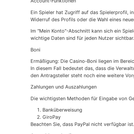
Account-Funktionen
Ein Spieler hat Zugriff auf das Spielerprofil
Widerruf des Profils oder die Wahl eines neu
Im "Mein Konto"-Abschnitt kann sich ein Spiel
wichtige Daten sind für jeden Nutzer sichtbar
Boni
Ermäßigung: Die Casino-Boni liegen im Berei
In diesem Fall bedeutet das, dass die Verwal
den Antragsteller steht noch eine weitere Vo
Zahlungen und Auszahlungen
Die wichtigsten Methoden für Eingabe von Ge
Banküberweisung
GiroPay
Beachten Sie, dass PayPal nicht verfügbar ist