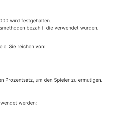
00 wird festgehalten.
gsmethoden bezahlt, die verwendet wurden.
le. Sie reichen von:
en Prozentsatz, um den Spieler zu ermutigen.
erwendet werden: