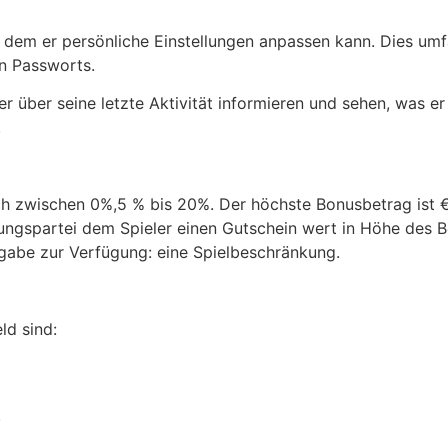
, in dem er persönliche Einstellungen anpassen kann. Dies um
en Passworts.
er über seine letzte Aktivität informieren und sehen, was 
.
ch zwischen 0%,5 % bis 20%. Der höchste Bonusbetrag ist 
tungspartei dem Spieler einen Gutschein wert in Höhe des 
rgabe zur Verfügung: eine Spielbeschränkung.
ld sind:
.