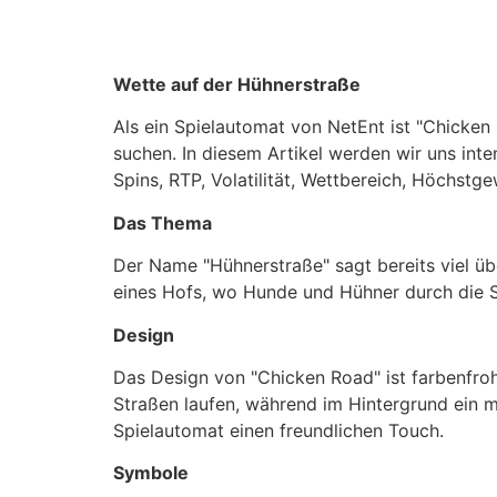
Wette auf der Hühnerstraße
Als ein Spielautomat von NetEnt ist "Chicken
suchen. In diesem Artikel werden wir uns int
Spins, RTP, Volatilität, Wettbereich, Höchst
Das Thema
Der Name "Hühnerstraße" sagt bereits viel üb
eines Hofs, wo Hunde und Hühner durch die St
Design
Das Design von "Chicken Road" ist farbenfroh
Straßen laufen, während im Hintergrund ein m
Spielautomat einen freundlichen Touch.
Symbole