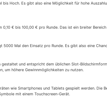
ittel bis Hoch. Es gibt also eine Möglichkeit für hohe Ausza
0,10 € bis 100,00 € pro Runde. Das ist ein breiter Bereich u
 5000 Mal den Einsatz pro Runde. Es gibt also eine Chan
 gestaltet und entspricht dem üblichen Slot-Bildschirmfor
en, um höhere Gewinnmöglichkeiten zu nutzen.
räten wie Smartphones und Tablets gespielt werden. Die Be
-Symbole mit einem Touchscreen-Gerät.