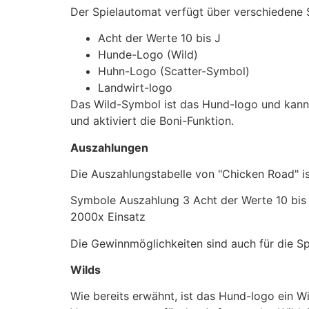
Der Spielautomat verfügt über verschiedene 
Acht der Werte 10 bis J
Hunde-Logo (Wild)
Huhn-Logo (Scatter-Symbol)
Landwirt-logo
Das Wild-Symbol ist das Hund-logo und kann
und aktiviert die Boni-Funktion.
Auszahlungen
Die Auszahlungstabelle von "Chicken Road" is
Symbole Auszahlung 3 Acht der Werte 10 bis
2000x Einsatz
Die Gewinnmöglichkeiten sind auch für die Spi
Wilds
Wie bereits erwähnt, ist das Hund-logo ein 