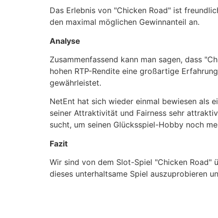
Das Erlebnis von "Chicken Road" ist freundli
den maximal möglichen Gewinnanteil an.
Analyse
Zusammenfassend kann man sagen, dass "Chick
hohen RTP-Rendite eine großartige Erfahrung 
gewährleistet.
NetEnt hat sich wieder einmal bewiesen als e
seiner Attraktivität und Fairness sehr attrak
sucht, um seinen Glücksspiel-Hobby noch me
Fazit
Wir sind von dem Slot-Spiel "Chicken Road" ü
dieses unterhaltsame Spiel auszuprobieren u