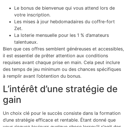
Le bonus de bienvenue qui vous attend lors de
votre inscription.
Les mises à jour hebdomadaires du coffre-fort
Zet.
La loterie mensuelle pour les 1 % d’amateurs
talentueux.
Bien que ces offres semblent généreuses et accessibles,
il est essentiel de prêter attention aux conditions
requises avant chaque prise en main. Cela peut inclure
des temps de jeu minimum ou des chances spécifiques
à remplir avant l’obtention du bonus.
L’intérêt d’une stratégie de
gain
Un choix clé pour le succès consiste dans la formation
d’une stratégie efficace et rentable. Étant donné que
vous risquez toujours quelque chose lorsqu’il s’agit des