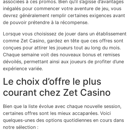
associées à ces promos. Bien qu’il s’agisse d’avantages
inégalés pour commencer votre aventure de jeu, vous
devrez généralement remplir certaines exigences avant
de pouvoir prétendre à la récompense.
Lorsque vous choisissez de jouer dans un établissement
comme Zet Casino, gardez en tête que ces offres sont
conçues pour attirer les joueurs tout au long du mois.
Chaque semaine voit des nouveaux bonus et remises
dévoilés, permettant ainsi aux joueurs de profiter d’une
expérience variée.
Le choix d’offre le plus
courant chez Zet Casino
Bien que la liste évolue avec chaque nouvelle session,
certaines offres sont les mieux accaparées. Voici
quelques-unes des options quotidiennes en cours dans
notre sélection :