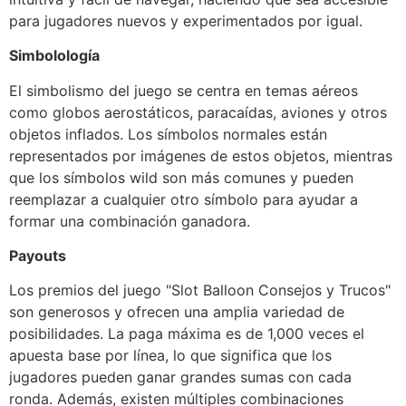
para jugadores nuevos y experimentados por igual.
Simbolología
El simbolismo del juego se centra en temas aéreos
como globos aerostáticos, paracaídas, aviones y otros
objetos inflados. Los símbolos normales están
representados por imágenes de estos objetos, mientras
que los símbolos wild son más comunes y pueden
reemplazar a cualquier otro símbolo para ayudar a
formar una combinación ganadora.
Payouts
Los premios del juego "Slot Balloon Consejos y Trucos"
son generosos y ofrecen una amplia variedad de
posibilidades. La paga máxima es de 1,000 veces el
apuesta base por línea, lo que significa que los
jugadores pueden ganar grandes sumas con cada
ronda. Además, existen múltiples combinaciones