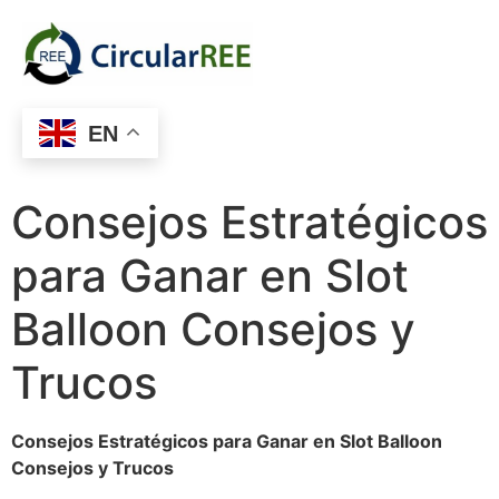
EN
Consejos Estratégicos
para Ganar en Slot
Balloon Consejos y
Trucos
Consejos Estratégicos para Ganar en Slot Balloon
Consejos y Trucos