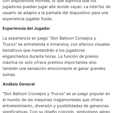
con dispositivos móviles, lo que significa que los
jugadores pueden jugar allá donde vayan. La interfaz de
usuario se adapta a la pantalla del dispositivo para una
experiencia jugable fluida.
Experiencia del Jugador
La experiencia en juego "Slot Balloon Consejos y
Trucos" es entretenida e inmersiva, con efectos visuales
llamativos que mantendrán a los jugadores
enganchados durante horas. La función de premio
máxima no solo ofrece premios importantes sino
también una sensación emocionante al ganar grandes
sumas.
Análisis General
"Slot Balloon Consejos y Trucos" es un juego popular en
el mundo de las máquinas tragamonedas que ofrece
entretenimiento, diversión y posibilidades de ganancias
significativas. Con su diseño colorido, simbolismo aéreo