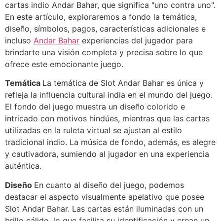
cartas indio Andar Bahar, que significa "uno contra uno".
En este artículo, exploraremos a fondo la temática,
diseño, símbolos, pagos, características adicionales e
incluso
Andar Bahar
experiencias del jugador para
brindarte una visión completa y precisa sobre lo que
ofrece este emocionante juego.
Temática
La temática de Slot Andar Bahar es única y
refleja la influencia cultural india en el mundo del juego.
El fondo del juego muestra un diseño colorido e
intricado con motivos hindúes, mientras que las cartas
utilizadas en la ruleta virtual se ajustan al estilo
tradicional indio. La música de fondo, además, es alegre
y cautivadora, sumiendo al jugador en una experiencia
auténtica.
Diseño
En cuanto al diseño del juego, podemos
destacar el aspecto visualmente apelativo que posee
Slot Andar Bahar. Las cartas están iluminadas con un
brillo cálido, lo que facilita su identificación y crean un