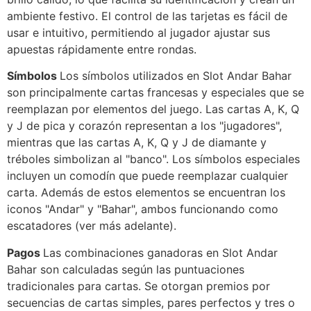
ambiente festivo. El control de las tarjetas es fácil de
usar e intuitivo, permitiendo al jugador ajustar sus
apuestas rápidamente entre rondas.
Símbolos
Los símbolos utilizados en Slot Andar Bahar
son principalmente cartas francesas y especiales que se
reemplazan por elementos del juego. Las cartas A, K, Q
y J de pica y corazón representan a los "jugadores",
mientras que las cartas A, K, Q y J de diamante y
tréboles simbolizan al "banco". Los símbolos especiales
incluyen un comodín que puede reemplazar cualquier
carta. Además de estos elementos se encuentran los
iconos "Andar" y "Bahar", ambos funcionando como
escatadores (ver más adelante).
Pagos
Las combinaciones ganadoras en Slot Andar
Bahar son calculadas según las puntuaciones
tradicionales para cartas. Se otorgan premios por
secuencias de cartas simples, pares perfectos y tres o