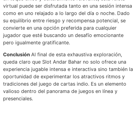
virtual puede ser disfrutada tanto en una sesión intensa
como en uno relajado a lo largo del día o noche. Dado
su equilibrio entre riesgo y recompensa potencial, se
convierte en una opción preferida para cualquier
jugador que esté buscando un desafío emocionante
pero igualmente gratificante.
Conclusión
Al final de esta exhaustiva exploración,
queda claro que Slot Andar Bahar no solo ofrece una
experiencia jugable intensa e interactiva sino también la
oportunidad de experimentar los atractivos ritmos y
tradiciones del juego de cartas indio. Es un elemento
valioso dentro del panorama de juegos en línea y
presenciales.