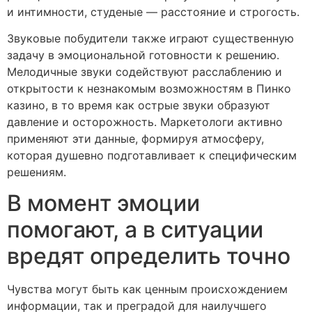
и интимности, студеные — расстояние и строгость.
Звуковые побудители также играют существенную
задачу в эмоциональной готовности к решению.
Мелодичные звуки содействуют расслаблению и
открытости к незнакомым возможностям в Пинко
казино, в то время как острые звуки образуют
давление и осторожность. Маркетологи активно
применяют эти данные, формируя атмосферу,
которая душевно подготавливает к специфическим
решениям.
В момент эмоции
помогают, а в ситуации
вредят определить точно
Чувства могут быть как ценным происхождением
информации, так и преградой для наилучшего