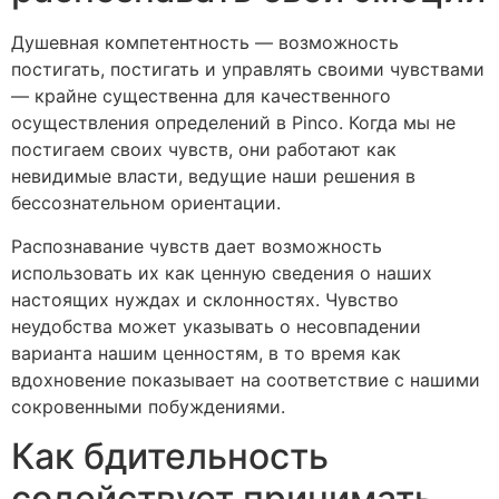
Душевная компетентность — возможность
постигать, постигать и управлять своими чувствами
— крайне существенна для качественного
осуществления определений в Pinco. Когда мы не
постигаем своих чувств, они работают как
невидимые власти, ведущие наши решения в
бессознательном ориентации.
Распознавание чувств дает возможность
использовать их как ценную сведения о наших
настоящих нуждах и склонностях. Чувство
неудобства может указывать о несовпадении
варианта нашим ценностям, в то время как
вдохновение показывает на соответствие с нашими
сокровенными побуждениями.
Как бдительность
содействует принимать