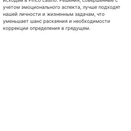
исходам в Pinco casino. Решения, совершенные с
учетом эмоционального аспекта, лучше подходят
нашей личности и жизненным задачам, что
уменьшает шанс раскаяния и необходимости
коррекции определения в грядущем.