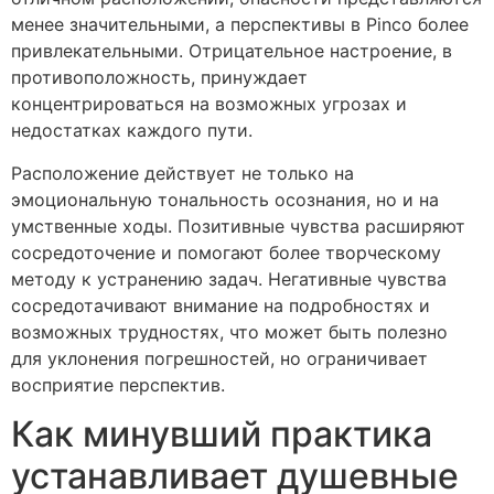
менее значительными, а перспективы в Pinco более
привлекательными. Отрицательное настроение, в
противоположность, принуждает
концентрироваться на возможных угрозах и
недостатках каждого пути.
Расположение действует не только на
эмоциональную тональность осознания, но и на
умственные ходы. Позитивные чувства расширяют
сосредоточение и помогают более творческому
методу к устранению задач. Негативные чувства
сосредотачивают внимание на подробностях и
возможных трудностях, что может быть полезно
для уклонения погрешностей, но ограничивает
восприятие перспектив.
Как минувший практика
устанавливает душевные