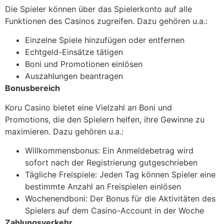
Die Spieler können über das Spielerkonto auf alle
Funktionen des Casinos zugreifen. Dazu gehören u.a.:
Einzelne Spiele hinzufügen oder entfernen
Echtgeld-Einsätze tätigen
Boni und Promotionen einlösen
Auszahlungen beantragen
Bonusbereich
Koru Casino bietet eine Vielzahl an Boni und
Promotions, die den Spielern helfen, ihre Gewinne zu
maximieren. Dazu gehören u.a.:
Willkommensbonus: Ein Anmeldebetrag wird
sofort nach der Registrierung gutgeschrieben
Tägliche Freispiele: Jeden Tag können Spieler eine
bestimmte Anzahl an Freispielen einlösen
Wochenendboni: Der Bonus für die Aktivitäten des
Spielers auf dem Casino-Account in der Woche
Zahlungsverkehr