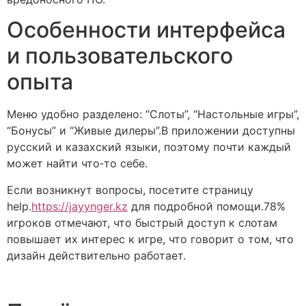
Особенности интерфейса
и пользовательского
опыта
Меню удобно разделено: “Слоты”, “Настольные игры”,
“Бонусы” и “Живые дилеры”.В приложении доступны
русский и казахский языки, поэтому почти каждый
может найти что‑то себе.
Если возникнут вопросы, посетите страницу
help.
https://jayynger.kz
для подробной помощи.78%
игроков отмечают, что быстрый доступ к слотам
повышает их интерес к игре, что говорит о том, что
дизайн действительно работает.