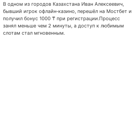
В одном из городов Казахстана Иван Алексеевич,
бывший игрок офлайн‑казино, перешёл на Мостбет и
получил бонус 1000 ₸ при регистрации.Процесс
занял меньше чем 2 минуты, а доступ к любимым
слотам стал мгновенным.