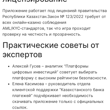
Приложение работает под лицензией правительства
Республики Казахстан.Закон № 123/2022 требует от
всех онлайн‑казино соблюдения
AML/KYC‑стандартов, так что игра проходит
проверку на честность и прозрачность.
Практические советы от
экспертов
Алексей Гусев – аналитик “Платформы
цифровых инвестиций” советует выбирать
платформу с высоким рейтингом безопасности.
Елена Касимова – руководитель отдела
клиентской поддержки “Казахстанского банка
платежей” подчёркивает необходимость
скачивать приложение только с официальных
ссылок.