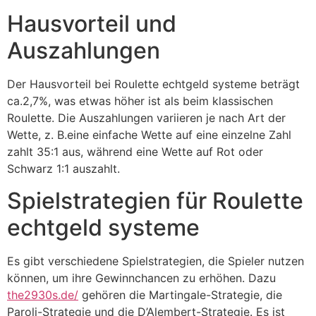
Hausvorteil und
Auszahlungen
Der Hausvorteil bei Roulette echtgeld systeme beträgt
ca.2,7%, was etwas höher ist als beim klassischen
Roulette. Die Auszahlungen variieren je nach Art der
Wette, z. B.eine einfache Wette auf eine einzelne Zahl
zahlt 35:1 aus, während eine Wette auf Rot oder
Schwarz 1:1 auszahlt.
Spielstrategien für Roulette
echtgeld systeme
Es gibt verschiedene Spielstrategien, die Spieler nutzen
können, um ihre Gewinnchancen zu erhöhen. Dazu
the2930s.de/
gehören die Martingale-Strategie, die
Paroli-Strategie und die D’Alembert-Strategie. Es ist