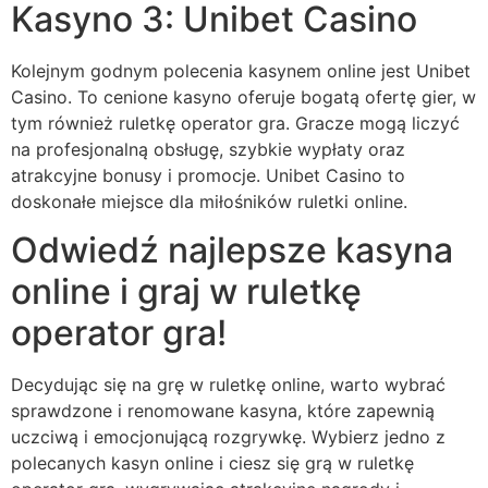
Kasyno 3: Unibet Casino
Kolejnym godnym polecenia kasynem online jest Unibet
Casino. To cenione kasyno oferuje bogatą ofertę gier, w
tym również ruletkę operator gra. Gracze mogą liczyć
na profesjonalną obsługę, szybkie wypłaty oraz
atrakcyjne bonusy i promocje. Unibet Casino to
doskonałe miejsce dla miłośników ruletki online.
Odwiedź najlepsze kasyna
online i graj w ruletkę
operator gra!
Decydując się na grę w ruletkę online, warto wybrać
sprawdzone i renomowane kasyna, które zapewnią
uczciwą i emocjonującą rozgrywkę. Wybierz jedno z
polecanych kasyn online i ciesz się grą w ruletkę