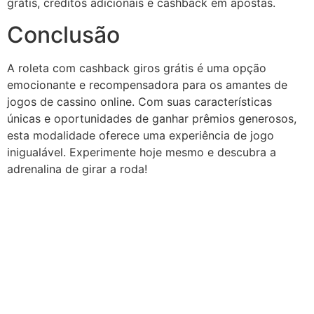
grátis, créditos adicionais e cashback em apostas.
Conclusão
A roleta com cashback giros grátis é uma opção
emocionante e recompensadora para os amantes de
jogos de cassino online. Com suas características
únicas e oportunidades de ganhar prêmios generosos,
esta modalidade oferece uma experiência de jogo
inigualável. Experimente hoje mesmo e descubra a
adrenalina de girar a roda!