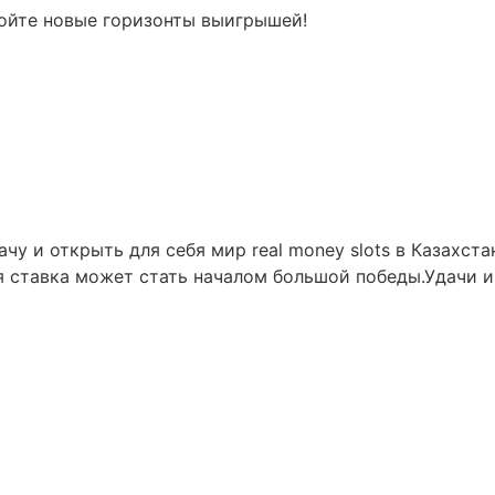
ройте новые горизонты выигрышей!
ачу и открыть для себя мир real money slots в Казахст
я ставка может стать началом большой победы.Удачи 