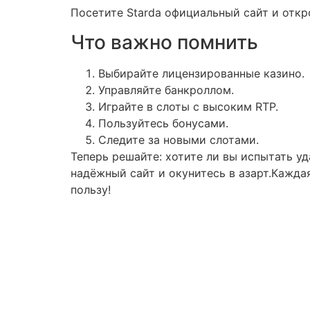
Посетите Starda официальный сайт и отк
Что важно помнить
Выбирайте лицензированные казино.
Управляйте банкроллом.
Играйте в слоты с высоким RTP.
Пользуйтесь бонусами.
Следите за новыми слотами.
Теперь решайте: хотите ли вы испытать уд
надёжный сайт и окунитесь в азарт.Кажда
пользу!