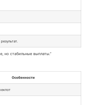
результат.
е, но стабильные выплаты.”
Особенности
жекпот