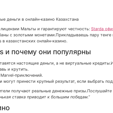
ные деньги в онлайн‑казино Казахстана
о лицензии Мальты и гарантируют честность:
Starda оф
баны с золотыми монетами.Прикладываешь пару тенге и
s в казахстанских онлайн‑казино.
ots и почему они популярны
 ставятся настоящие деньги, а не виртуальные кредиты.
авь и крутить.
 Marvel‑приключений.
 могут принести крупный результат, если выбрать по
ители получают реальные денежные призы.
Послушайте 
ленькая ставка приводит к большим победам.”
ино