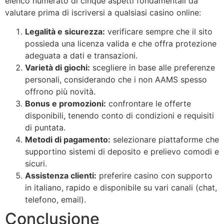
elenco numerato di cinque aspetti fondamentali da
valutare prima di iscriversi a qualsiasi casino online:
Legalità e sicurezza:
verificare sempre che il sito
possieda una licenza valida e che offra protezione
adeguata a dati e transazioni.
Varietà di giochi:
scegliere in base alle preferenze
personali, considerando che i non AAMS spesso
offrono più novità.
Bonus e promozioni:
confrontare le offerte
disponibili, tenendo conto di condizioni e requisiti
di puntata.
Metodi di pagamento:
selezionare piattaforme che
supportino sistemi di deposito e prelievo comodi e
sicuri.
Assistenza clienti:
preferire casino con supporto
in italiano, rapido e disponibile su vari canali (chat,
telefono, email).
Conclusione