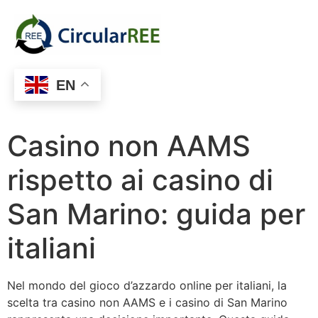
EN
Casino non AAMS
rispetto ai casino di
San Marino: guida per
italiani
Nel mondo del gioco d’azzardo online per italiani, la
scelta tra casino non AAMS e i casino di San Marino