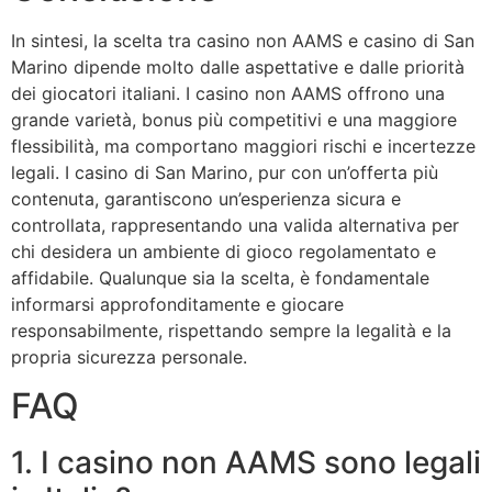
In sintesi, la scelta tra casino non AAMS e casino di San
Marino dipende molto dalle aspettative e dalle priorità
dei giocatori italiani. I casino non AAMS offrono una
grande varietà, bonus più competitivi e una maggiore
flessibilità, ma comportano maggiori rischi e incertezze
legali. I casino di San Marino, pur con un’offerta più
contenuta, garantiscono un’esperienza sicura e
controllata, rappresentando una valida alternativa per
chi desidera un ambiente di gioco regolamentato e
affidabile. Qualunque sia la scelta, è fondamentale
informarsi approfonditamente e giocare
responsabilmente, rispettando sempre la legalità e la
propria sicurezza personale.
FAQ
1. I casino non AAMS sono legali